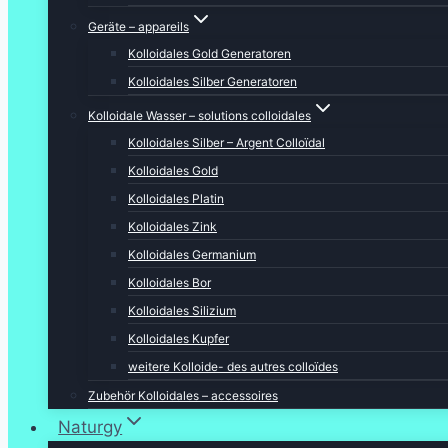
Geräte – appareils
Kolloidales Gold Generatoren
Kolloidales Silber Generatoren
Kolloidale Wasser – solutions colloidales
Kolloidales Silber – Argent Colloïdal
Kolloidales Gold
Kolloidales Platin
Kolloidales Zink
Kolloidales Germanium
Kolloidales Bor
Kolloidales Silizium
Kolloidales Kupfer
weitere Kolloide- des autres colloïdes
Zubehör Kolloidales – accessoires
Naturgy