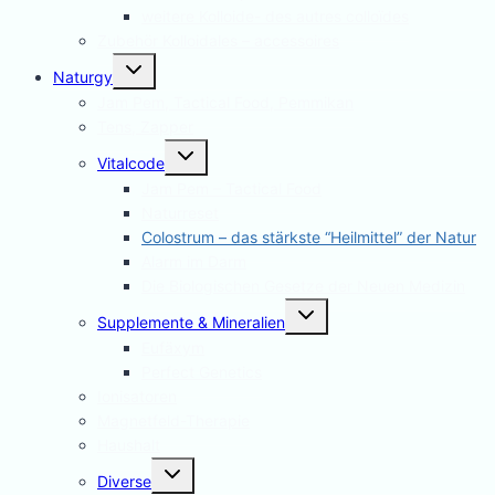
weitere Kolloide- des autres colloïdes
Zubehör Kolloidales – accessoires
Untermenü
Naturgy
umschalten
Jam Pem, Tactical Food, Pemmikan
Tens, Zapper
Untermenü
Vitalcode
umschalten
Jam Pem – Tactical Food
Naturreset
Colostrum – das stärkste “Heilmittel” der Natur
Alarm im Darm
Die Biologischen Gesetze der Neuen Medizin
Untermenü
Supplemente & Mineralien
umschalten
Eufäxym
Perfect Genetics
Ionisatoren
Magnetfeld-Therapie
Haushalt
Untermenü
Diverse
umschalten