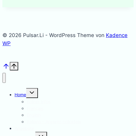
© 2026 Pulsar.Li - WordPress Theme von
Kadence
WP
Untermenü
Home
umschalten
Kolloid Infos
Français
English
Italiano – Argento colloidale
Angebote
Untermenü