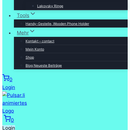
Lakovsky Ringe
Tools
Handy-Gestelle, Wooden Phone Holder
Mehr
Kontakt – contact
Mein Konto
Shop
Blog Neueste Beiträge
0
Login
0
Login