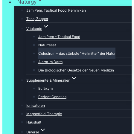
Naturgy
Jam Pem, Tactical Food, Pemmikan
Tens, Zapper
Vitalcode
Jam Pem – Tactical Food
Naturreset
Colostrum – das stärkste “Heilmittel” der Natur
Alarm im Darm
Die Biologischen Gesetze der Neuen Medizin
Supplemente & Mineralien
Eufäxym
Perfect Genetics
Ionisatoren
Magnetfeld-Therapie
Haushalt
Diverse