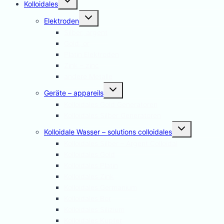
Kolloidales
umschalten
Untermenü
Elektroden
umschalten
Silber, argent
Gold, or
Platin Elektroden
Zink – zinc
andere Metalle
Untermenü
Geräte – appareils
umschalten
Kolloidales Gold Generatoren
Kolloidales Silber Generatoren
Untermenü
Kolloidale Wasser – solutions colloidales
umschalten
Kolloidales Silber – Argent Colloïdal
Kolloidales Gold
Kolloidales Platin
Kolloidales Zink
Kolloidales Germanium
Kolloidales Bor
Kolloidales Silizium
Kolloidales Kupfer