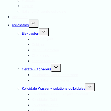
Français
English
Italiano – Argento colloidale
Angebote
Untermenü
Kolloidales
umschalten
Untermenü
Elektroden
umschalten
Silber, argent
Gold, or
Platin Elektroden
Zink – zinc
andere Metalle
Untermenü
Geräte – appareils
umschalten
Kolloidales Gold Generatoren
Kolloidales Silber Generatoren
Untermenü
Kolloidale Wasser – solutions colloidales
umschalten
Kolloidales Silber – Argent Colloïdal
Kolloidales Gold
Kolloidales Platin
Kolloidales Zink