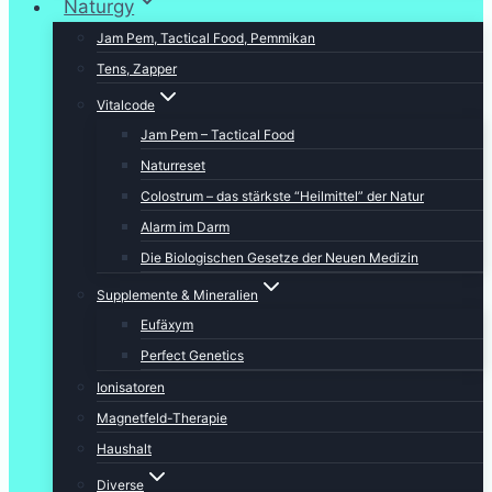
Naturgy
Jam Pem, Tactical Food, Pemmikan
Tens, Zapper
Vitalcode
Jam Pem – Tactical Food
Naturreset
Colostrum – das stärkste “Heilmittel” der Natur
Alarm im Darm
Die Biologischen Gesetze der Neuen Medizin
Supplemente & Mineralien
Eufäxym
Perfect Genetics
Ionisatoren
Magnetfeld-Therapie
Haushalt
Diverse