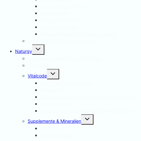
Kolloidales Germanium
Kolloidales Bor
Kolloidales Silizium
Kolloidales Kupfer
weitere Kolloide- des autres colloïdes
Zubehör Kolloidales – accessoires
Untermenü
Naturgy
umschalten
Jam Pem, Tactical Food, Pemmikan
Tens, Zapper
Untermenü
Vitalcode
umschalten
Jam Pem – Tactical Food
Naturreset
Colostrum – das stärkste “Heilmittel” der Natur
Alarm im Darm
Die Biologischen Gesetze der Neuen Medizin
Untermenü
Supplemente & Mineralien
umschalten
Eufäxym
Perfect Genetics