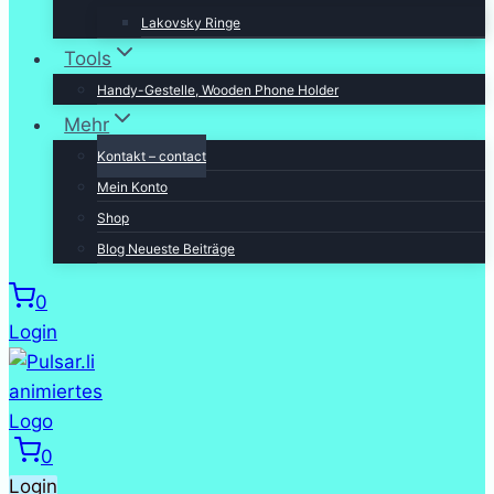
Lakovsky Ringe
Tools
Handy-Gestelle, Wooden Phone Holder
Mehr
Kontakt – contact
Mein Konto
Shop
Blog Neueste Beiträge
0
Login
0
Login