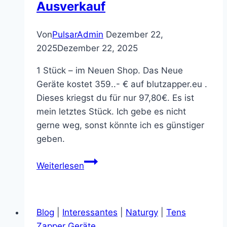
Ausverkauf
Von
PulsarAdmin
Dezember 22,
2025
Dezember 22, 2025
1 Stück – im Neuen Shop. Das Neue
Geräte kostet 359..- € auf blutzapper.eu .
Dieses kriegst du für nur 97,80€. Es ist
mein letztes Stück. Ich gebe es nicht
gerne weg, sonst könnte ich es günstiger
geben.
Mini
Weiterlesen
Blutzapper
–
Restposten
Blog
|
Interessantes
|
Naturgy
|
Tens
Ausverkauf
Zapper Geräte