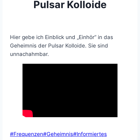
Pulsar Kolloide
Hier gebe ich Einblick und „Einhör“ in das
Geheimnis der Pulsar Kolloide. Sie sind
unnachahmbar.
Schlagworte:
#
Frequenzen
#
Geheimnis
#
Informiertes