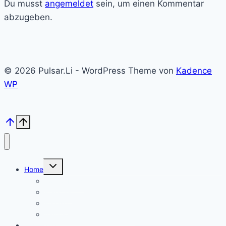
Du musst
angemeldet
sein, um einen Kommentar
abzugeben.
© 2026 Pulsar.Li - WordPress Theme von
Kadence
WP
Untermenü
Home
umschalten
Kolloid Infos
Français
English
Italiano – Argento colloidale
Angebote