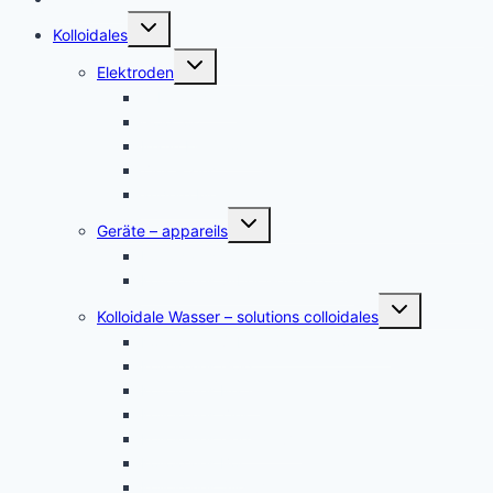
Untermenü
Kolloidales
umschalten
Untermenü
Elektroden
umschalten
Silber, argent
Gold, or
Platin Elektroden
Zink – zinc
andere Metalle
Untermenü
Geräte – appareils
umschalten
Kolloidales Gold Generatoren
Kolloidales Silber Generatoren
Untermenü
Kolloidale Wasser – solutions colloidales
umschalten
Kolloidales Silber – Argent Colloïdal
Kolloidales Gold
Kolloidales Platin
Kolloidales Zink
Kolloidales Germanium
Kolloidales Bor
Kolloidales Silizium