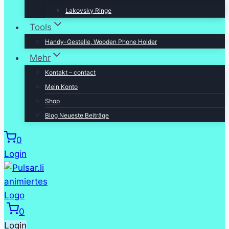
Lakovsky Ringe
Tools
Handy-Gestelle, Wooden Phone Holder
Mehr
Kontakt – contact
Mein Konto
Shop
Blog Neueste Beiträge
0
Login
0
Login