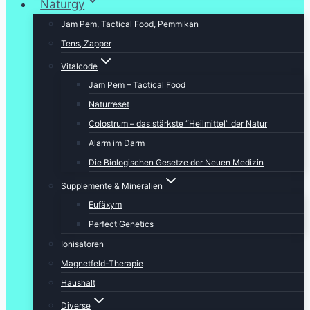
Naturgy
Jam Pem, Tactical Food, Pemmikan
Tens, Zapper
Vitalcode
Jam Pem – Tactical Food
Naturreset
Colostrum – das stärkste “Heilmittel” der Natur
Alarm im Darm
Die Biologischen Gesetze der Neuen Medizin
Supplemente & Mineralien
Eufäxym
Perfect Genetics
Ionisatoren
Magnetfeld-Therapie
Haushalt
Diverse