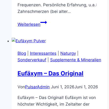
Frequenzen. Persönliche Erfahrung, u.a.:
Zahnschmerzen (bei alter…
TENS
Weiterlesen
EMS
Elektro
Stimulations
Blutzirkualtions
Blog
|
Interessantes
|
Naturgy
|
Gerät
Sonderverkauf
|
Supplemente & Mineralien
Eufäxym – Das Original
Von
PulsarAdmin
Juni 1, 2026
Juni 1, 2026
Eufäxym – Das Original! Eufäxym ist von
höchster Wichtigkeit, im Zeitalter der