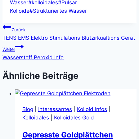
Wasser
#
kolloidales
#
Pulsar
Kolloide
#
Strukturiertes Wasser
Beitragsnavigation
Zurück
TENS EMS Elektro Stimulations Blutzirkualtions Gerät
Weiter
Wasserstoff Peroxid Info
Ähnliche Beiträge
Blog
|
Interessantes
|
Kolloid Infos
|
Kolloidales
|
Kolloidales Gold
Gepresste Goldplättchen