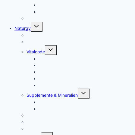
Kolloidales Kupfer
weitere Kolloide- des autres colloïdes
Zubehör Kolloidales – accessoires
Untermenü
Naturgy
umschalten
Jam Pem, Tactical Food, Pemmikan
Tens, Zapper
Untermenü
Vitalcode
umschalten
Jam Pem – Tactical Food
Naturreset
Colostrum – das stärkste “Heilmittel” der Natur
Alarm im Darm
Die Biologischen Gesetze der Neuen Medizin
Untermenü
Supplemente & Mineralien
umschalten
Eufäxym
Perfect Genetics
Ionisatoren
Magnetfeld-Therapie
Haushalt
Untermenü