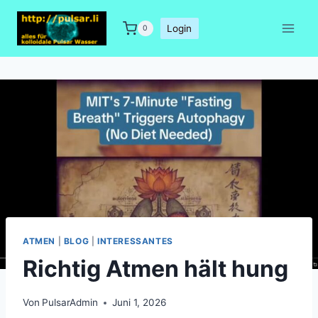
Zum
Inhalt
Login
0
springen
ATMEN
|
BLOG
|
INTERESSANTES
Richtig Atmen hält hung
Von
PulsarAdmin
Juni 1, 2026