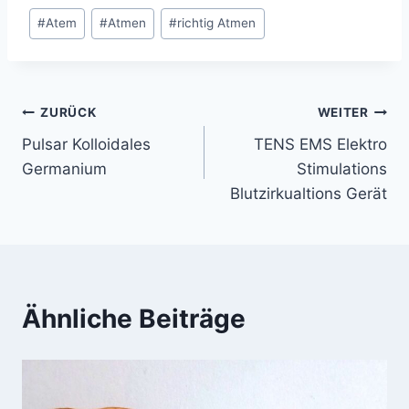
Schlagworte:
#
Atem
#
Atmen
#
richtig Atmen
Beitragsnavigation
ZURÜCK
WEITER
Pulsar Kolloidales
TENS EMS Elektro
Germanium
Stimulations
Blutzirkualtions Gerät
Ähnliche Beiträge