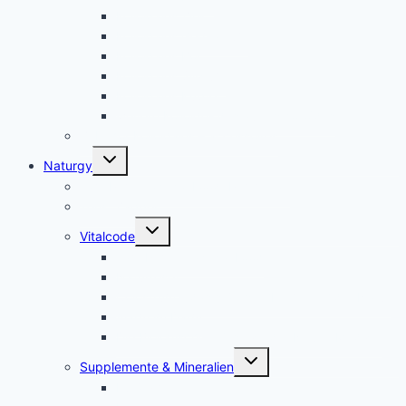
Kolloidales Zink
Kolloidales Germanium
Kolloidales Bor
Kolloidales Silizium
Kolloidales Kupfer
weitere Kolloide- des autres colloïdes
Zubehör Kolloidales – accessoires
Untermenü
Naturgy
umschalten
Jam Pem, Tactical Food, Pemmikan
Tens, Zapper
Untermenü
Vitalcode
umschalten
Jam Pem – Tactical Food
Naturreset
Colostrum – das stärkste “Heilmittel” der Natur
Alarm im Darm
Die Biologischen Gesetze der Neuen Medizin
Untermenü
Supplemente & Mineralien
umschalten
Eufäxym