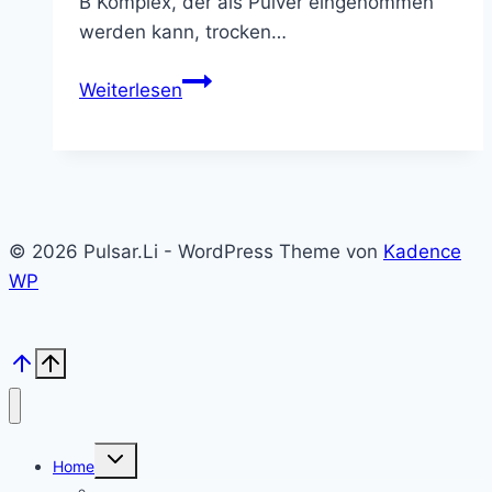
B Komplex, der als Pulver eingenommen
werden kann, trocken…
Eufäxym
Weiterlesen
–
Das
Original
© 2026 Pulsar.Li - WordPress Theme von
Kadence
WP
Untermenü
Home
umschalten
Kolloid Infos