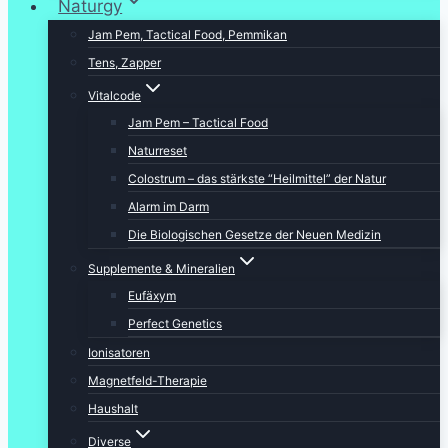
Naturgy
Jam Pem, Tactical Food, Pemmikan
Tens, Zapper
Vitalcode
Jam Pem – Tactical Food
Naturreset
Colostrum – das stärkste “Heilmittel” der Natur
Alarm im Darm
Die Biologischen Gesetze der Neuen Medizin
Supplemente & Mineralien
Eufäxym
Perfect Genetics
Ionisatoren
Magnetfeld-Therapie
Haushalt
Diverse