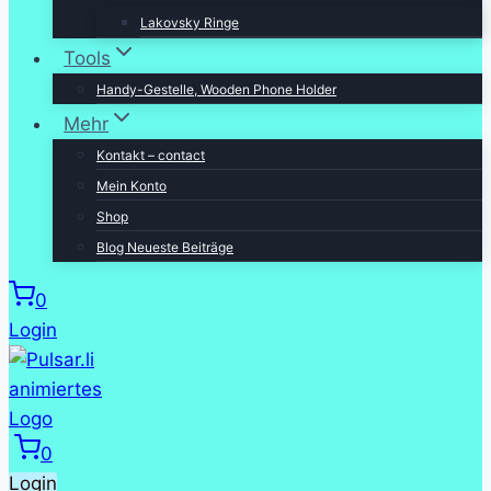
Lakovsky Ringe
Tools
Handy-Gestelle, Wooden Phone Holder
Mehr
Kontakt – contact
Mein Konto
Shop
Blog Neueste Beiträge
0
Login
0
Login