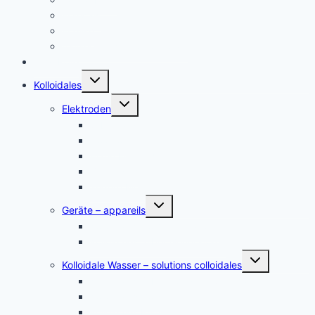
Français
English
Italiano – Argento colloidale
Angebote
Untermenü
Kolloidales
umschalten
Untermenü
Elektroden
umschalten
Silber, argent
Gold, or
Platin Elektroden
Zink – zinc
andere Metalle
Untermenü
Geräte – appareils
umschalten
Kolloidales Gold Generatoren
Kolloidales Silber Generatoren
Untermenü
Kolloidale Wasser – solutions colloidales
umschalten
Kolloidales Silber – Argent Colloïdal
Kolloidales Gold
Kolloidales Platin