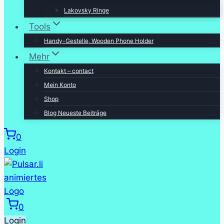
Lakovsky Ringe
Tools
Handy-Gestelle, Wooden Phone Holder
Mehr
Kontakt – contact
Mein Konto
Shop
Blog Neueste Beiträge
0
Login
0
Login