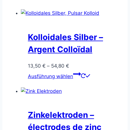
Kolloidales Silber –
Argent Colloïdal
Preisspanne:
13,50
€
–
54,80
€
13,50 €
Dieses
Ausführung wählen
bis
Produkt
54,80 €
weist
mehrere
Varianten
auf.
Zinkelektroden –
Die
électrodes de zinc
Optionen