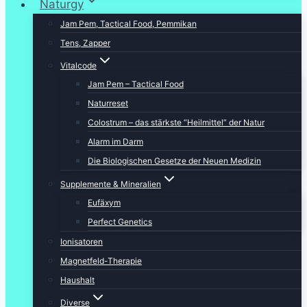
Naturgy
Jam Pem, Tactical Food, Pemmikan
Tens, Zapper
Vitalcode
Jam Pem – Tactical Food
Naturreset
Colostrum – das stärkste “Heilmittel” der Natur
Alarm im Darm
Die Biologischen Gesetze der Neuen Medizin
Supplemente & Mineralien
Eufäxym
Perfect Genetics
Ionisatoren
Magnetfeld-Therapie
Haushalt
Diverse