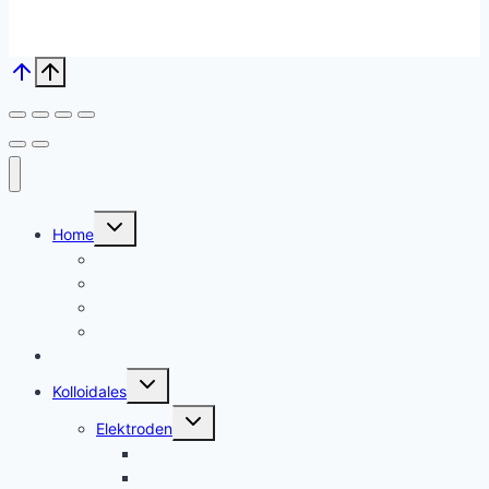
Untermenü
Home
umschalten
Kolloid Infos
Français
English
Italiano – Argento colloidale
Angebote
Untermenü
Kolloidales
umschalten
Untermenü
Elektroden
umschalten
Silber, argent
Gold, or