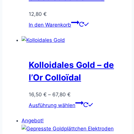
können
12,80
€
auf
der
In den Warenkorb
Produktseite
gewählt
werden
Kolloidales Gold – de
l’Or Colloïdal
Preisspanne:
16,50
€
–
67,80
€
16,50 €
Dieses
Ausführung wählen
bis
Produkt
67,80 €
weist
Angebot!
mehrere