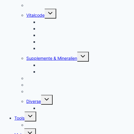
Tens, Zapper
Untermenü
Vitalcode
umschalten
Jam Pem – Tactical Food
Naturreset
Colostrum – das stärkste “Heilmittel” der Natur
Alarm im Darm
Die Biologischen Gesetze der Neuen Medizin
Untermenü
Supplemente & Mineralien
umschalten
Eufäxym
Perfect Genetics
Ionisatoren
Magnetfeld-Therapie
Haushalt
Untermenü
Diverse
umschalten
Lakovsky Ringe
Untermenü
Tools
umschalten
Handy-Gestelle, Wooden Phone Holder
Untermenü