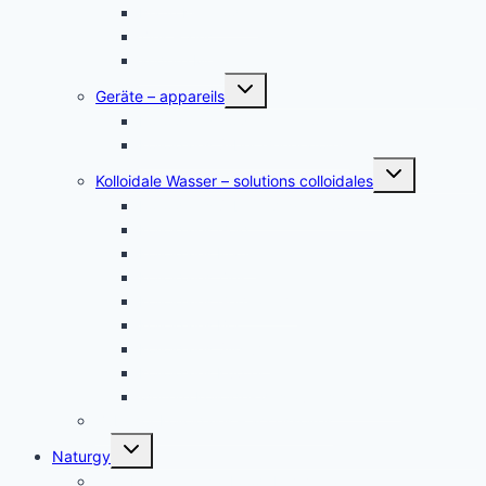
Platin Elektroden
Zink – zinc
andere Metalle
Untermenü
Geräte – appareils
umschalten
Kolloidales Gold Generatoren
Kolloidales Silber Generatoren
Untermenü
Kolloidale Wasser – solutions colloidales
umschalten
Kolloidales Silber – Argent Colloïdal
Kolloidales Gold
Kolloidales Platin
Kolloidales Zink
Kolloidales Germanium
Kolloidales Bor
Kolloidales Silizium
Kolloidales Kupfer
weitere Kolloide- des autres colloïdes
Zubehör Kolloidales – accessoires
Untermenü
Naturgy
umschalten
Jam Pem, Tactical Food, Pemmikan