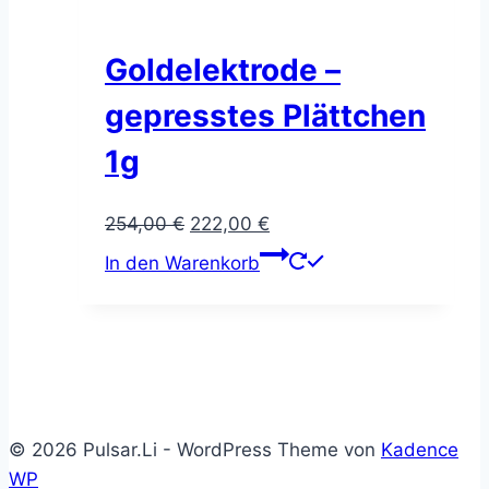
Varianten
auf.
Die
Goldelektrode –
Optionen
gepresstes Plättchen
können
auf
1g
der
Produktseite
Ursprünglicher
Aktueller
254,00
€
222,00
€
gewählt
Preis
Preis
In den Warenkorb
werden
war:
ist:
254,00 €
222,00 €.
© 2026 Pulsar.Li - WordPress Theme von
Kadence
WP