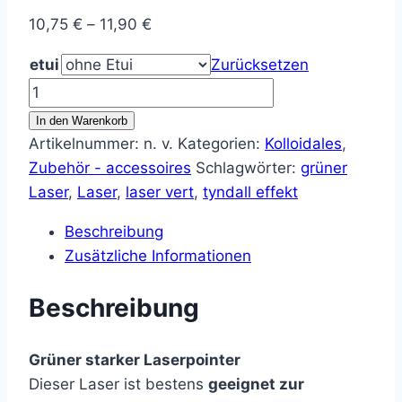
Preisspanne:
10,75
€
–
11,90
€
10,75 €
etui
Zurücksetzen
bis
Grüner
11,90 €
Laser
In den Warenkorb
-
Artikelnummer:
n. v.
Kategorien:
Kolloidales
,
laser
Zubehör - accessoires
Schlagwörter:
grüner
vert
Laser
,
Laser
,
laser vert
,
tyndall effekt
Menge
Beschreibung
Zusätzliche Informationen
Beschreibung
Grüner starker Laserpointer
Dieser Laser ist bestens
geeignet zur