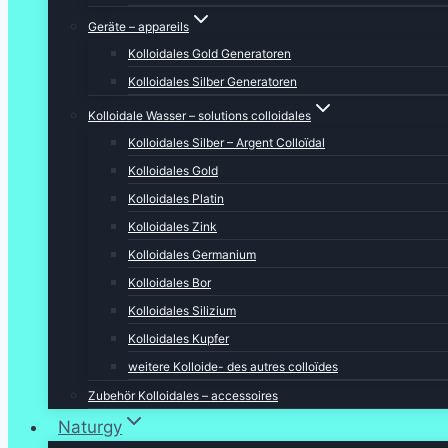
Geräte – appareils
Kolloidales Gold Generatoren
Kolloidales Silber Generatoren
Kolloidale Wasser – solutions colloidales
Kolloidales Silber – Argent Colloïdal
Kolloidales Gold
Kolloidales Platin
Kolloidales Zink
Kolloidales Germanium
Kolloidales Bor
Kolloidales Silizium
Kolloidales Kupfer
weitere Kolloide- des autres colloïdes
Zubehör Kolloidales – accessoires
Naturgy