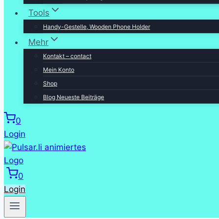
Tools
Handy-Gestelle, Wooden Phone Holder
Mehr
Kontakt – contact
Mein Konto
Shop
Blog Neueste Beiträge
0
Login
0
Login