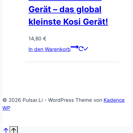
Die
Gerät – das global
Optionen
können
kleinste Kosi Gerät!
auf
der
14,80
€
Produktseite
In den Warenkorb
gewählt
werden
© 2026 Pulsar.Li - WordPress Theme von
Kadence
WP