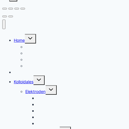
Untermenü
Home
umschalten
Kolloid Infos
Français
English
Italiano – Argento colloidale
Angebote
Untermenü
Kolloidales
umschalten
Untermenü
Elektroden
umschalten
Silber, argent
Gold, or
Platin Elektroden
Zink – zinc
andere Metalle