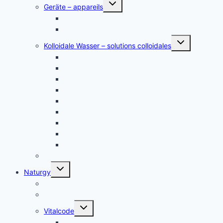
Untermenü
Geräte – appareils
umschalten
Kolloidales Gold Generatoren
Kolloidales Silber Generatoren
Untermenü
Kolloidale Wasser – solutions colloidales
umschalten
Kolloidales Silber – Argent Colloïdal
Kolloidales Gold
Kolloidales Platin
Kolloidales Zink
Kolloidales Germanium
Kolloidales Bor
Kolloidales Silizium
Kolloidales Kupfer
weitere Kolloide- des autres colloïdes
Zubehör Kolloidales – accessoires
Untermenü
Naturgy
umschalten
Jam Pem, Tactical Food, Pemmikan
Tens, Zapper
Untermenü
Vitalcode
umschalten
Jam Pem – Tactical Food