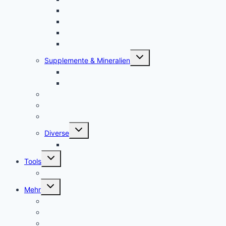
Naturreset
Colostrum – das stärkste “Heilmittel” der Natur
Alarm im Darm
Die Biologischen Gesetze der Neuen Medizin
Untermenü
Supplemente & Mineralien
umschalten
Eufäxym
Perfect Genetics
Ionisatoren
Magnetfeld-Therapie
Haushalt
Untermenü
Diverse
umschalten
Lakovsky Ringe
Untermenü
Tools
umschalten
Handy-Gestelle, Wooden Phone Holder
Untermenü
Mehr
umschalten
Kontakt – contact
Mein Konto
Shop