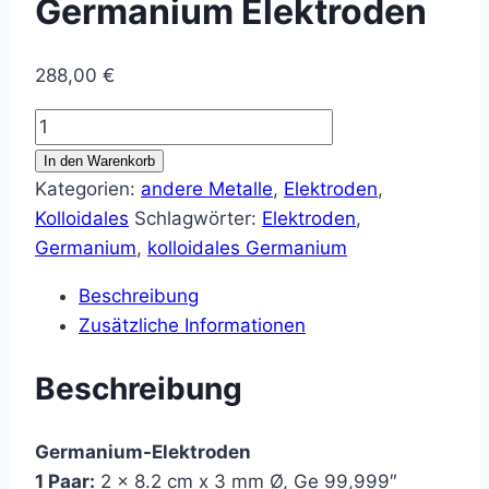
Germanium Elektroden
288,00
€
Germanium
Elektroden
In den Warenkorb
Menge
Kategorien:
andere Metalle
,
Elektroden
,
Kolloidales
Schlagwörter:
Elektroden
,
Germanium
,
kolloidales Germanium
Beschreibung
Zusätzliche Informationen
Beschreibung
Germanium-Elektroden
1 Paar:
2 x 8.2 cm x 3 mm Ø, Ge 99,999″