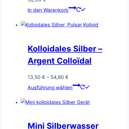
In den Warenkorb
Kolloidales Silber –
Argent Colloïdal
Preisspanne:
13,50
€
–
54,80
€
13,50 €
Dieses
Ausführung wählen
bis
Produkt
54,80 €
weist
mehrere
Varianten
auf.
Mini Silberwasser