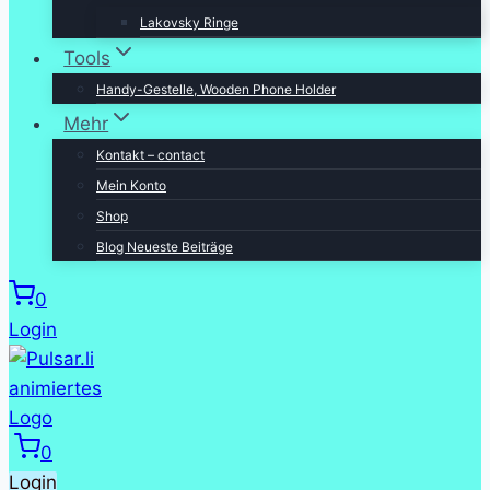
Lakovsky Ringe
Tools
Handy-Gestelle, Wooden Phone Holder
Mehr
Kontakt – contact
Mein Konto
Shop
Blog Neueste Beiträge
0
Login
0
Login