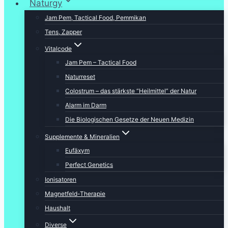
Naturgy
Jam Pem, Tactical Food, Pemmikan
Tens, Zapper
Vitalcode
Jam Pem – Tactical Food
Naturreset
Colostrum – das stärkste “Heilmittel” der Natur
Alarm im Darm
Die Biologischen Gesetze der Neuen Medizin
Supplemente & Mineralien
Eufäxym
Perfect Genetics
Ionisatoren
Magnetfeld-Therapie
Haushalt
Diverse