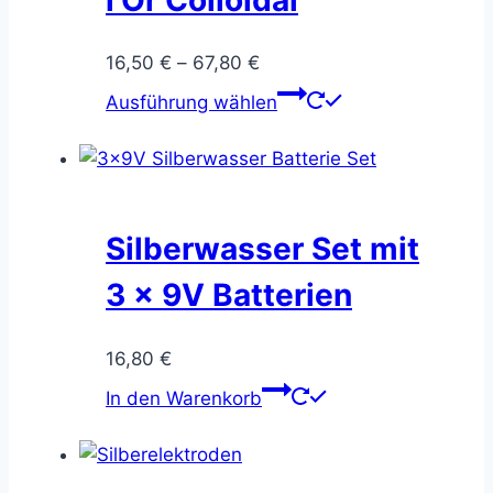
Preisspanne:
16,50
€
–
67,80
€
16,50 €
Dieses
Ausführung wählen
bis
Produkt
67,80 €
weist
mehrere
Varianten
auf.
Silberwasser Set mit
Die
3 x 9V Batterien
Optionen
können
16,80
€
auf
der
In den Warenkorb
Produktseite
gewählt
werden