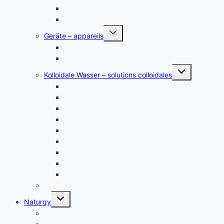
Zink – zinc
andere Metalle
Untermenü
Geräte – appareils
umschalten
Kolloidales Gold Generatoren
Kolloidales Silber Generatoren
Untermenü
Kolloidale Wasser – solutions colloidales
umschalten
Kolloidales Silber – Argent Colloïdal
Kolloidales Gold
Kolloidales Platin
Kolloidales Zink
Kolloidales Germanium
Kolloidales Bor
Kolloidales Silizium
Kolloidales Kupfer
weitere Kolloide- des autres colloïdes
Zubehör Kolloidales – accessoires
Untermenü
Naturgy
umschalten
Jam Pem, Tactical Food, Pemmikan