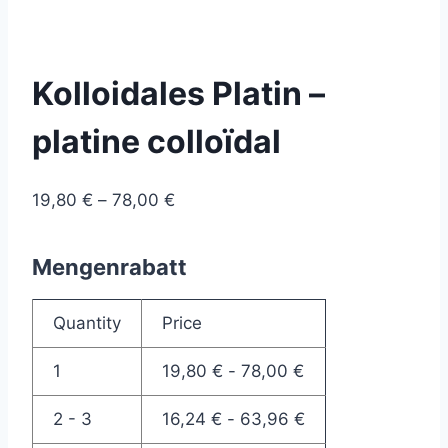
Kolloidales Platin –
platine colloïdal
Preisspanne:
19,80
€
–
78,00
€
19,80 €
bis
Mengenrabatt
78,00 €
Quantity
Price
1
19,80
€
-
78,00
€
2 - 3
16,24
€
-
63,96
€