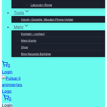
Lakovsky Ringe
Tools
Handy-Gestelle, Wooden Phone Holder
Mehr
Kontakt – contact
Mein Konto
Shop
Blog Neueste Beiträge
0
Login
0
Login