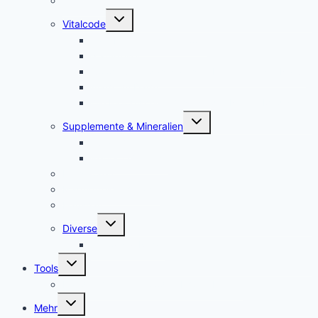
Tens, Zapper
Untermenü
Vitalcode
umschalten
Jam Pem – Tactical Food
Naturreset
Colostrum – das stärkste “Heilmittel” der Natur
Alarm im Darm
Die Biologischen Gesetze der Neuen Medizin
Untermenü
Supplemente & Mineralien
umschalten
Eufäxym
Perfect Genetics
Ionisatoren
Magnetfeld-Therapie
Haushalt
Untermenü
Diverse
umschalten
Lakovsky Ringe
Untermenü
Tools
umschalten
Handy-Gestelle, Wooden Phone Holder
Untermenü
Mehr
umschalten