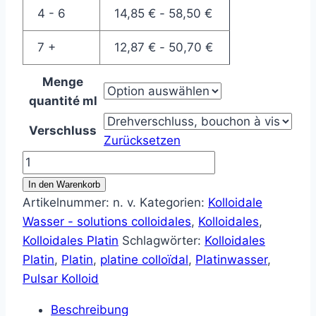
4 - 6
14,85
€
-
58,50
€
7 +
12,87
€
-
50,70
€
Menge
quantité ml
Verschluss
Zurücksetzen
Kolloidales
Platin
In den Warenkorb
-
Artikelnummer:
n. v.
Kategorien:
Kolloidale
platine
Wasser - solutions colloidales
,
Kolloidales
,
colloïdal
Kolloidales Platin
Schlagwörter:
Kolloidales
Menge
Platin
,
Platin
,
platine colloïdal
,
Platinwasser
,
Pulsar Kolloid
Beschreibung