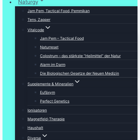
Naturgy
Jam Pem, Tactical Food, Pemmikan
Tens, Zapper
Vitalcode
Jam Pem – Tactical Food
Naturreset
Colostrum – das stärkste “Heilmittel” der Natur
Alarm im Darm
Die Biologischen Gesetze der Neuen Medizin
Supplemente & Mineralien
Eufäxym
Perfect Genetics
Ionisatoren
Magnetfeld-Therapie
Haushalt
Diverse