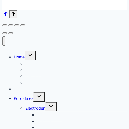
Untermenü
Home
umschalten
Kolloid Infos
Français
English
Italiano – Argento colloidale
Angebote
Untermenü
Kolloidales
umschalten
Untermenü
Elektroden
umschalten
Silber, argent
Gold, or
Platin Elektroden