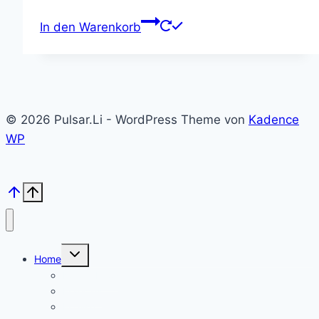
In den Warenkorb
© 2026 Pulsar.Li - WordPress Theme von
Kadence
WP
Untermenü
Home
umschalten
Kolloid Infos
Français
English