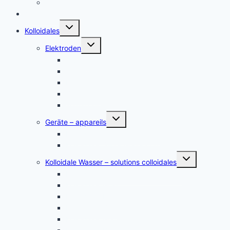
Italiano – Argento colloidale
Angebote
Untermenü
Kolloidales
umschalten
Untermenü
Elektroden
umschalten
Silber, argent
Gold, or
Platin Elektroden
Zink – zinc
andere Metalle
Untermenü
Geräte – appareils
umschalten
Kolloidales Gold Generatoren
Kolloidales Silber Generatoren
Untermenü
Kolloidale Wasser – solutions colloidales
umschalten
Kolloidales Silber – Argent Colloïdal
Kolloidales Gold
Kolloidales Platin
Kolloidales Zink
Kolloidales Germanium