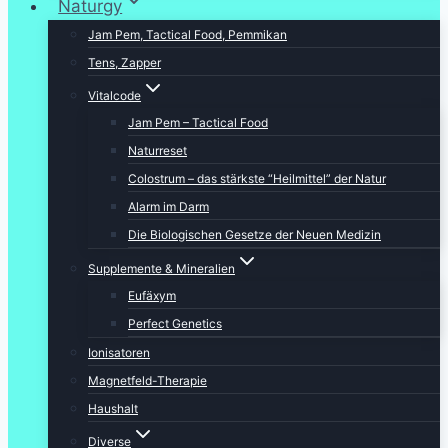
Naturgy
Jam Pem, Tactical Food, Pemmikan
Tens, Zapper
Vitalcode
Jam Pem – Tactical Food
Naturreset
Colostrum – das stärkste “Heilmittel” der Natur
Alarm im Darm
Die Biologischen Gesetze der Neuen Medizin
Supplemente & Mineralien
Eufäxym
Perfect Genetics
Ionisatoren
Magnetfeld-Therapie
Haushalt
Diverse