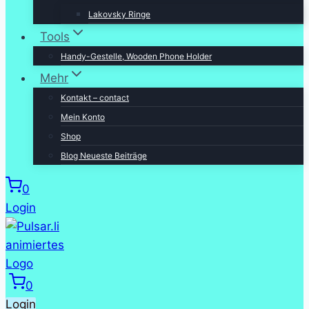
Lakovsky Ringe
Tools
Handy-Gestelle, Wooden Phone Holder
Mehr
Kontakt – contact
Mein Konto
Shop
Blog Neueste Beiträge
0
Login
0
Login