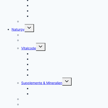
Kolloidales Bor
Kolloidales Silizium
Kolloidales Kupfer
weitere Kolloide- des autres colloïdes
Zubehör Kolloidales – accessoires
Untermenü
Naturgy
umschalten
Jam Pem, Tactical Food, Pemmikan
Tens, Zapper
Untermenü
Vitalcode
umschalten
Jam Pem – Tactical Food
Naturreset
Colostrum – das stärkste “Heilmittel” der Natur
Alarm im Darm
Die Biologischen Gesetze der Neuen Medizin
Untermenü
Supplemente & Mineralien
umschalten
Eufäxym
Perfect Genetics
Ionisatoren
Magnetfeld-Therapie