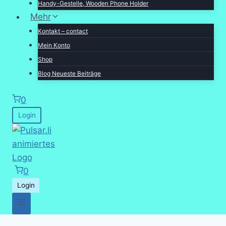
Handy-Gestelle, Wooden Phone Holder
Mehr
Kontakt – contact
Mein Konto
Shop
Blog Neueste Beiträge
0
Login
0
Login