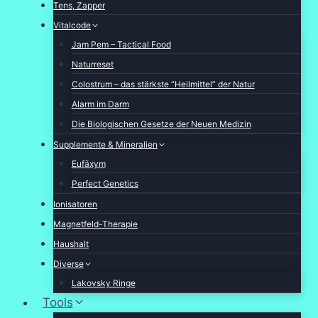
Tens, Zapper
Vitalcode
Jam Pem – Tactical Food
Naturreset
Colostrum – das stärkste “Heilmittel” der Natur
Alarm im Darm
Die Biologischen Gesetze der Neuen Medizin
Supplemente & Mineralien
Eufäxym
Perfect Genetics
Ionisatoren
Magnetfeld-Therapie
Haushalt
Diverse
Lakovsky Ringe
Tools