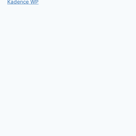
Kadence WP
Untermenü
Home
umschalten
Kolloid Infos
Français
English
Italiano – Argento colloidale
Angebote
Untermenü
Kolloidales
umschalten
Untermenü
Elektroden
umschalten
Silber, argent
Gold, or
Platin Elektroden
Zink – zinc
andere Metalle