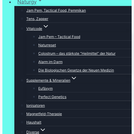
Naturgy
Jam Pem, Tactical Food, Pemmikan
Tens, Zapper
Vitalcode
Jam Pem – Tactical Food
Naturreset
Colostrum – das stärkste “Heilmittel” der Natur
Alarm im Darm
Die Biologischen Gesetze der Neuen Medizin
Supplemente & Mineralien
Eufäxym
Perfect Genetics
Ionisatoren
Magnetfeld-Therapie
Haushalt
Diverse