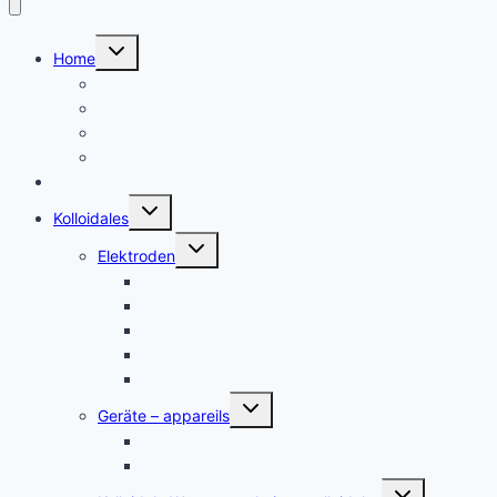
Untermenü
Home
umschalten
Kolloid Infos
Français
English
Italiano – Argento colloidale
Angebote
Untermenü
Kolloidales
umschalten
Untermenü
Elektroden
umschalten
Silber, argent
Gold, or
Platin Elektroden
Zink – zinc
andere Metalle
Untermenü
Geräte – appareils
umschalten
Kolloidales Gold Generatoren
Kolloidales Silber Generatoren
Untermenü