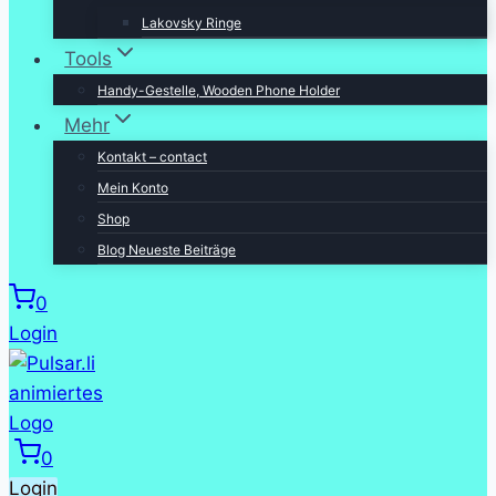
Lakovsky Ringe
Tools
Handy-Gestelle, Wooden Phone Holder
Mehr
Kontakt – contact
Mein Konto
Shop
Blog Neueste Beiträge
0
Login
0
Login