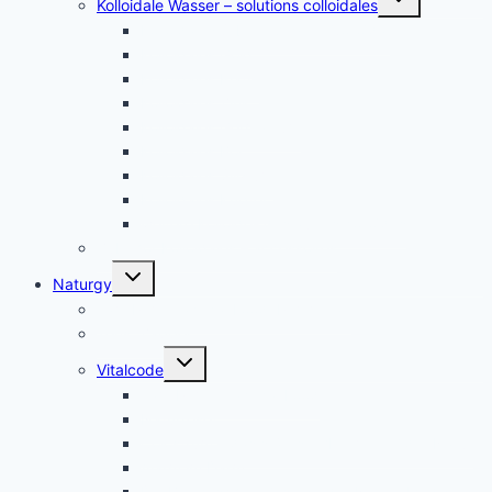
Kolloidale Wasser – solutions colloidales
umschalten
Kolloidales Silber – Argent Colloïdal
Kolloidales Gold
Kolloidales Platin
Kolloidales Zink
Kolloidales Germanium
Kolloidales Bor
Kolloidales Silizium
Kolloidales Kupfer
weitere Kolloide- des autres colloïdes
Zubehör Kolloidales – accessoires
Untermenü
Naturgy
umschalten
Jam Pem, Tactical Food, Pemmikan
Tens, Zapper
Untermenü
Vitalcode
umschalten
Jam Pem – Tactical Food
Naturreset
Colostrum – das stärkste “Heilmittel” der Natur
Alarm im Darm
Die Biologischen Gesetze der Neuen Medizin