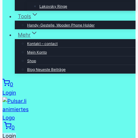
Lakovsky Ringe
Tools
Handy-Gestelle, Wooden Phone Holder
Mehr
Kontakt – contact
Mein Konto
Shop
Blog Neueste Beiträge
0
Login
0
Login