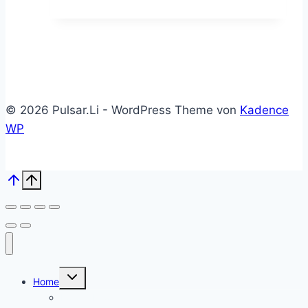
war:
ist:
Produktseite
19,90 €
13,80 €.
gewählt
werden
© 2026 Pulsar.Li - WordPress Theme von
Kadence
WP
Untermenü
Home
umschalten
Kolloid Infos