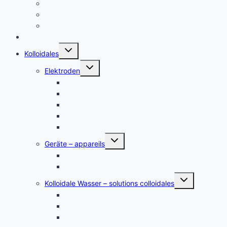
Français
English
Italiano – Argento colloidale
Angebote
Untermenü
Kolloidales
umschalten
Untermenü
Elektroden
umschalten
Silber, argent
Gold, or
Platin Elektroden
Zink – zinc
andere Metalle
Untermenü
Geräte – appareils
umschalten
Kolloidales Gold Generatoren
Kolloidales Silber Generatoren
Untermenü
Kolloidale Wasser – solutions colloidales
umschalten
Kolloidales Silber – Argent Colloïdal
Kolloidales Gold
Kolloidales Platin