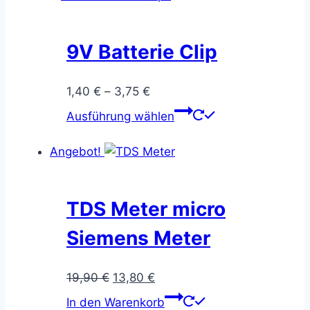
mehrere
Varianten
auf.
9V Batterie Clip
Die
Optionen
Preisspanne:
1,40
€
–
3,75
€
können
1,40 €
Dieses
Ausführung wählen
auf
bis
Produkt
der
3,75 €
weist
Angebot!
Produktseite
mehrere
gewählt
Varianten
werden
auf.
TDS Meter micro
Die
Siemens Meter
Optionen
können
Ursprünglicher
Aktueller
19,90
€
13,80
€
auf
Preis
Preis
der
In den Warenkorb