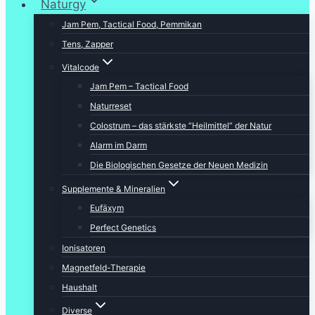
Naturgy
Jam Pem, Tactical Food, Pemmikan
Tens, Zapper
Vitalcode
Jam Pem – Tactical Food
Naturreset
Colostrum – das stärkste “Heilmittel” der Natur
Alarm im Darm
Die Biologischen Gesetze der Neuen Medizin
Supplemente & Mineralien
Eufäxym
Perfect Genetics
Ionisatoren
Magnetfeld-Therapie
Haushalt
Diverse