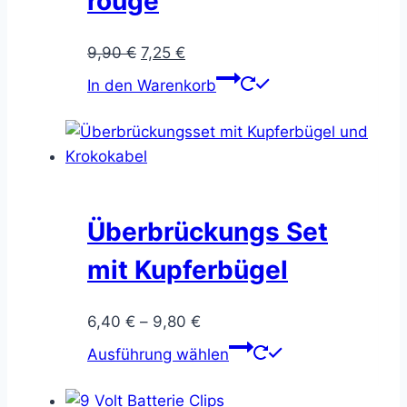
rouge
Ursprünglicher
Aktueller
9,90
€
7,25
€
Preis
Preis
In den Warenkorb
war:
ist:
9,90 €
7,25 €.
Überbrückungs Set
mit Kupferbügel
Preisspanne:
6,40
€
–
9,80
€
6,40 €
Dieses
Ausführung wählen
bis
Produkt
9,80 €
weist