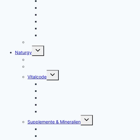
Kolloidales Zink
Kolloidales Germanium
Kolloidales Bor
Kolloidales Silizium
Kolloidales Kupfer
weitere Kolloide- des autres colloïdes
Zubehör Kolloidales – accessoires
Untermenü
Naturgy
umschalten
Jam Pem, Tactical Food, Pemmikan
Tens, Zapper
Untermenü
Vitalcode
umschalten
Jam Pem – Tactical Food
Naturreset
Colostrum – das stärkste “Heilmittel” der Natur
Alarm im Darm
Die Biologischen Gesetze der Neuen Medizin
Untermenü
Supplemente & Mineralien
umschalten
Eufäxym
Perfect Genetics