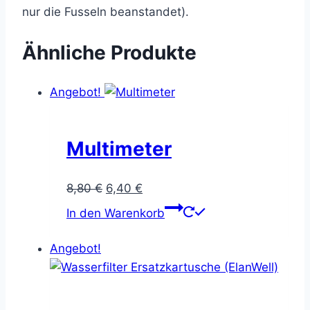
nur die Fusseln beanstandet).
Ähnliche Produkte
Angebot!
Multimeter
Ursprünglicher
Aktueller
8,80
€
6,40
€
Preis
Preis
In den Warenkorb
war:
ist:
8,80 €
6,40 €.
Angebot!