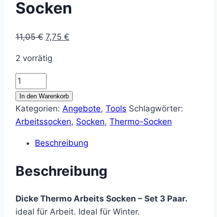
Socken
Ursprünglicher
Aktueller
11,05
€
7,75
€
Preis
Preis
2 vorrätig
war:
ist:
11,05 €
7,75 €.
Thermo
Baumwoll
In den Warenkorb
Socken
Kategorien:
Angebote
,
Tools
Schlagwörter:
Menge
Arbeitssocken
,
Socken
,
Thermo-Socken
Beschreibung
Beschreibung
Dicke Thermo Arbeits Socken – Set 3 Paar.
ideal für Arbeit. Ideal für Winter.