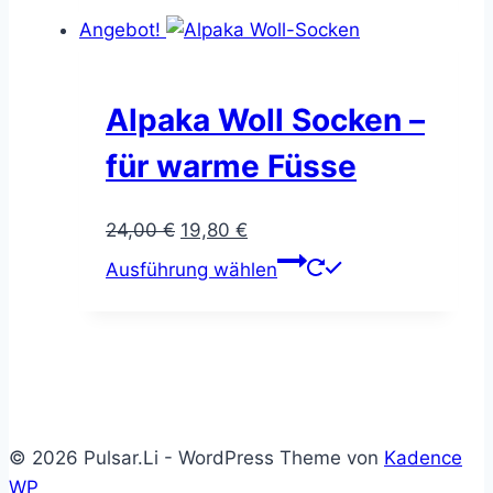
Angebot!
Alpaka Woll Socken –
für warme Füsse
Ursprünglicher
Aktueller
24,00
€
19,80
€
Preis
Preis
Dieses
Ausführung wählen
war:
ist:
Produkt
24,00 €
19,80 €.
weist
mehrere
Varianten
auf.
Die
© 2026 Pulsar.Li - WordPress Theme von
Kadence
Optionen
WP