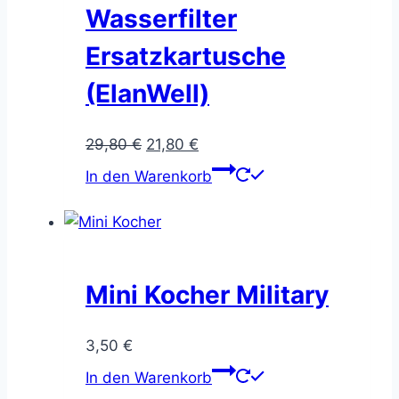
Wasserfilter
Ersatzkartusche
(ElanWell)
Ursprünglicher
Aktueller
29,80
€
21,80
€
Preis
Preis
In den Warenkorb
war:
ist:
29,80 €
21,80 €.
Mini Kocher Military
3,50
€
In den Warenkorb