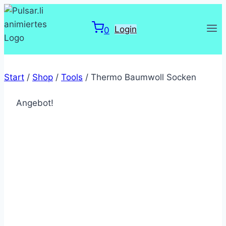
Zum
Inhalt
Login
0
springen
Start
/
Shop
/
Tools
/
Thermo Baumwoll Socken
Angebot!