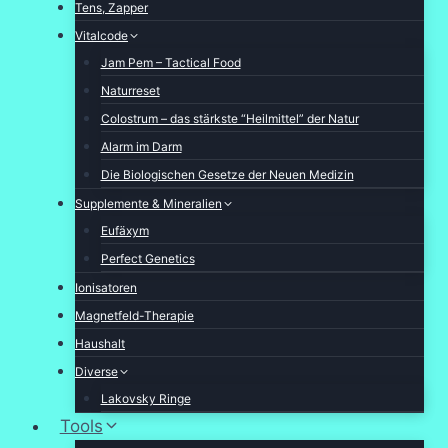
Tens, Zapper
Vitalcode
Jam Pem – Tactical Food
Naturreset
Colostrum – das stärkste “Heilmittel” der Natur
Alarm im Darm
Die Biologischen Gesetze der Neuen Medizin
Supplemente & Mineralien
Eufäxym
Perfect Genetics
Ionisatoren
Magnetfeld-Therapie
Haushalt
Diverse
Lakovsky Ringe
Tools