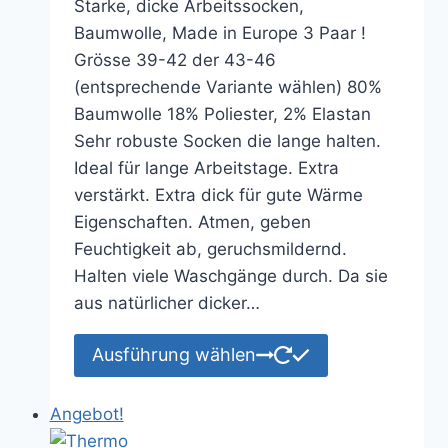
Starke, dicke Arbeitssocken,
war:
ist:
Baumwolle, Made in Europe 3 Paar !
9,45 €
7,35 €.
Grösse 39-42 der 43-46
(entsprechende Variante wählen) 80%
Baumwolle 18% Poliester, 2% Elastan
Sehr robuste Socken die lange halten.
Ideal für lange Arbeitstage. Extra
verstärkt. Extra dick für gute Wärme
Eigenschaften. Atmen, geben
Feuchtigkeit ab, geruchsmildernd.
Halten viele Waschgänge durch. Da sie
aus natürlicher dicker…
Dieses
Ausführung wählen
Produkt
weist
Angebot!
mehrere