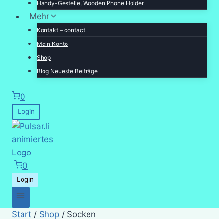
Handy-Gestelle, Wooden Phone Holder
Mehr
Kontakt – contact
Mein Konto
Shop
Blog Neueste Beiträge
0
Login
0
Login
Start
/
Shop
/
Socken