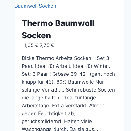
Varianten
auf.
Die
Thermo Baumwoll
Optionen
Socken
können
auf
Ursprünglicher
Aktueller
11,05
€
7,75
€
der
Preis
Preis
Produktseite
Dicke Thermo Arbeits Socken – Set 3
war:
ist:
gewählt
Paar. ideal für Arbeit. Ideal für Winter.
11,05 €
7,75 €.
werden
Set: 3 Paar ! Grösse 39-42 (geht noch
knapp für 43). 80% Baumwolle Nur
solange Vorrat! …. Sehr robuste Socken
die lange halten. Ideal für lange
Arbeitstage. Extra verstärkt. Atmen,
geben Feuchtigkeit ab,
geruchsmildernd. Halten viele
Waschgänge durch. Da sie aus…