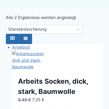
Alle 2 Ergebnisse werden angezeigt
Angebot!
Arbeits Socken, dick,
stark, Baumwolle
Ursprünglicher
Aktueller
9,45
€
7,35
€
Preis
Preis