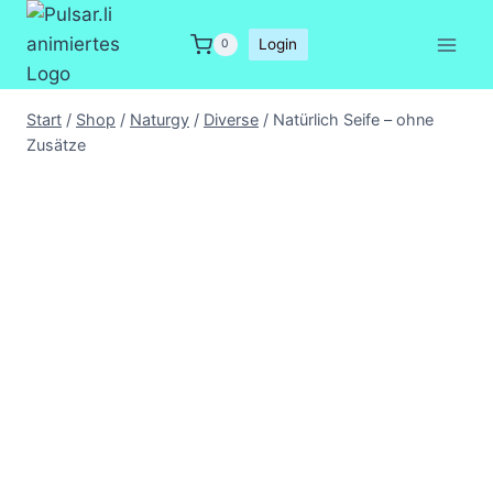
Zum
Inhalt
Login
0
springen
Start
/
Shop
/
Naturgy
/
Diverse
/
Natürlich Seife – ohne
Zusätze