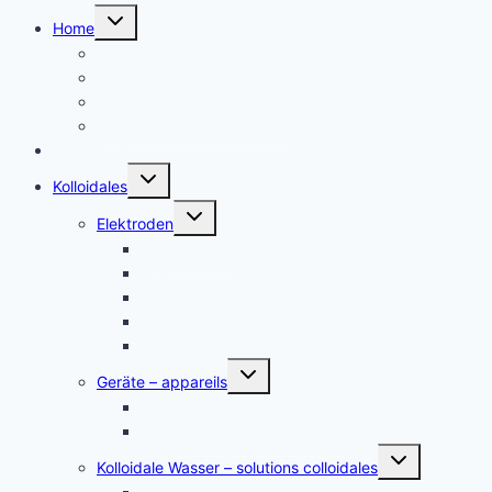
Untermenü
Home
umschalten
Kolloid Infos
Français
English
Italiano – Argento colloidale
Angebote
Untermenü
Kolloidales
umschalten
Untermenü
Elektroden
umschalten
Silber, argent
Gold, or
Platin Elektroden
Zink – zinc
andere Metalle
Untermenü
Geräte – appareils
umschalten
Kolloidales Gold Generatoren
Kolloidales Silber Generatoren
Untermenü
Kolloidale Wasser – solutions colloidales
umschalten