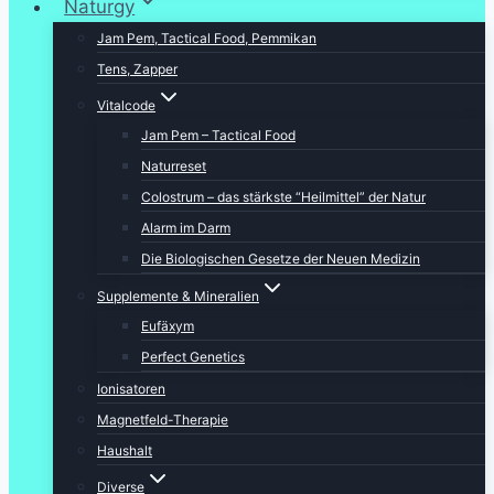
Naturgy
Jam Pem, Tactical Food, Pemmikan
Tens, Zapper
Vitalcode
Jam Pem – Tactical Food
Naturreset
Colostrum – das stärkste “Heilmittel” der Natur
Alarm im Darm
Die Biologischen Gesetze der Neuen Medizin
Supplemente & Mineralien
Eufäxym
Perfect Genetics
Ionisatoren
Magnetfeld-Therapie
Haushalt
Diverse