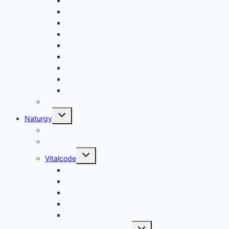
Kolloidales Silber – Argent Colloïdal
Kolloidales Gold
Kolloidales Platin
Kolloidales Zink
Kolloidales Germanium
Kolloidales Bor
Kolloidales Silizium
Kolloidales Kupfer
weitere Kolloide- des autres colloïdes
Zubehör Kolloidales – accessoires
Untermenü
Naturgy
umschalten
Jam Pem, Tactical Food, Pemmikan
Tens, Zapper
Untermenü
Vitalcode
umschalten
Jam Pem – Tactical Food
Naturreset
Colostrum – das stärkste “Heilmittel” der Natur
Alarm im Darm
Die Biologischen Gesetze der Neuen Medizin
Untermenü