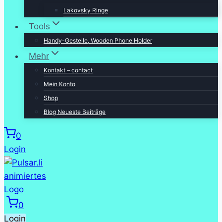
Lakovsky Ringe
Tools
Handy-Gestelle, Wooden Phone Holder
Mehr
Kontakt – contact
Mein Konto
Shop
Blog Neueste Beiträge
0
Login
0
Login