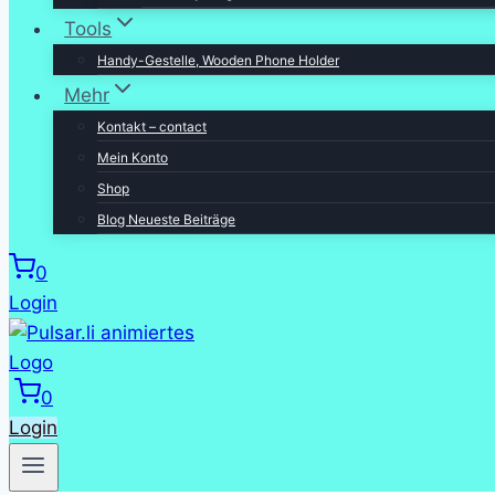
Tools
Handy-Gestelle, Wooden Phone Holder
Mehr
Kontakt – contact
Mein Konto
Shop
Blog Neueste Beiträge
0
Login
0
Login