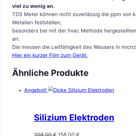
viel zu wenig an.
TDS Meter können nicht zuverlässig die ppm von k
Metallen feststellen,
besonders bei mit der hvac Methode hergestelltem
an.
Die messen die Leitfähigkeit des Wassers in micr
Hier ein kurzer Film zum Gerät.
Ähnliche Produkte
Angebot!
Silizium Elektroden
Ursprünglicher
Aktueller
208,00
€
158,00
€