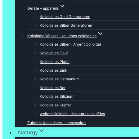
Geräte – appareils
Kolloidales Gold Generatoren
Kolloidales Silber Generatoren
Kolloidale Wasser – solutions colloidales
Kolloidales Silber – Argent Colloïdal
Kolloidales Gold
Kolloidales Platin
Kolloidales Zink
Kolloidales Germanium
Kolloidales Bor
Kolloidales Silizium
Kolloidales Kupfer
weitere Kolloide- des autres colloïdes
Zubehör Kolloidales – accessoires
Naturgy