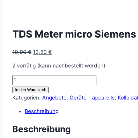
TDS Meter micro Siemens
Ursprünglicher
Aktueller
19,90
€
13,80
€
Preis
Preis
2 vorrätig (kann nachbestellt werden)
war:
ist:
19,90 €
13,80 €.
TDS
Meter
In den Warenkorb
micro
Kategorien:
Angebote
,
Geräte - appareils
,
Kolloida
Siemens
Beschreibung
Meter
Menge
Beschreibung