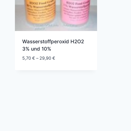
Wasserstoffperoxid H2O2
3% und 10%
Preisspanne:
5,70
€
–
29,90
€
5,70 €
bis
29,90 €