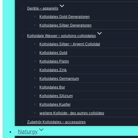
Geräte – appareils
Kolloidales Gold Generatoren
Kolloidales Silber Generatoren
Kolloidale Wasser – solutions colloidales
Kolloidales Silber – Argent Colloïdal
Kolloidales Gold
Kolloidales Platin
Kolloidales Zink
Kolloidales Germanium
Kolloidales Bor
Kolloidales Silizium
Kolloidales Kupfer
weitere Kolloide- des autres colloïdes
Zubehör Kolloidales – accessoires
Naturgy