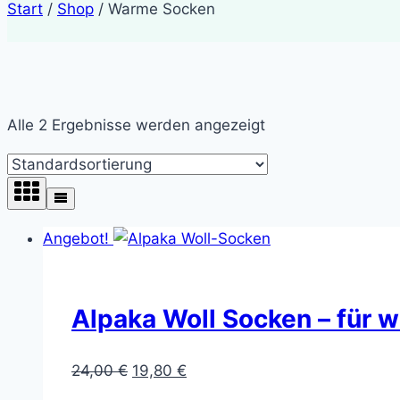
Start
/
Shop
/
Warme Socken
Alle 2 Ergebnisse werden angezeigt
Angebot!
Alpaka Woll Socken – für 
Ursprünglicher
Aktueller
24,00
€
19,80
€
Preis
Preis