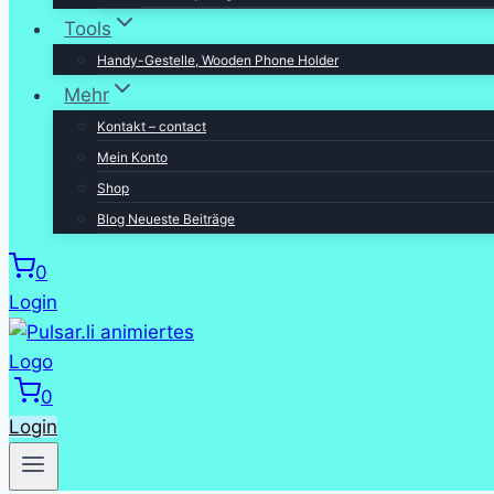
Tools
Handy-Gestelle, Wooden Phone Holder
Mehr
Kontakt – contact
Mein Konto
Shop
Blog Neueste Beiträge
0
Login
0
Login