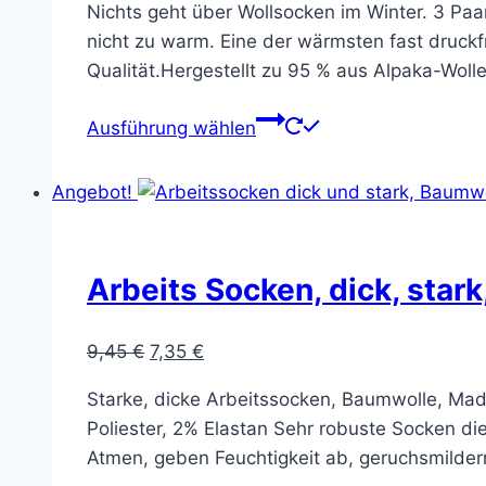
Nichts geht über Wollsocken im Winter. 3 P
war:
ist:
nicht zu warm. Eine der wärmsten fast druckfre
24,00 €
19,80 €.
Qualität.Hergestellt zu 95 % aus Alpaka-Wolle.
Dieses
Ausführung wählen
Produkt
weist
Angebot!
mehrere
Varianten
auf.
Arbeits Socken, dick, star
Die
Optionen
Ursprünglicher
Aktueller
können
9,45
€
7,35
€
Preis
Preis
auf
Starke, dicke Arbeitssocken, Baumwolle, Ma
war:
ist:
der
Poliester, 2% Elastan Sehr robuste Socken die 
9,45 €
7,35 €.
Produktseite
Atmen, geben Feuchtigkeit ab, geruchsmildern
gewählt