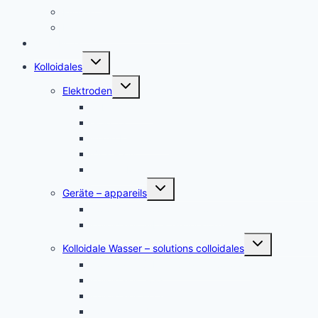
English
Italiano – Argento colloidale
Angebote
Untermenü
Kolloidales
umschalten
Untermenü
Elektroden
umschalten
Silber, argent
Gold, or
Platin Elektroden
Zink – zinc
andere Metalle
Untermenü
Geräte – appareils
umschalten
Kolloidales Gold Generatoren
Kolloidales Silber Generatoren
Untermenü
Kolloidale Wasser – solutions colloidales
umschalten
Kolloidales Silber – Argent Colloïdal
Kolloidales Gold
Kolloidales Platin
Kolloidales Zink