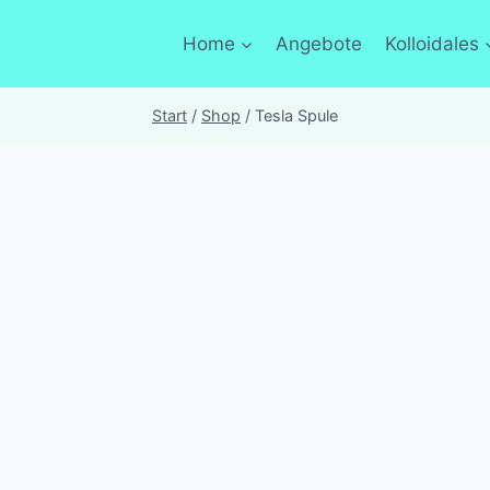
Home
Angebote
Kolloidales
Start
/
Shop
/
Tesla Spule