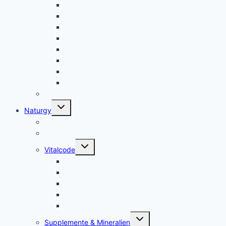
Kolloidales Gold
Kolloidales Platin
Kolloidales Zink
Kolloidales Germanium
Kolloidales Bor
Kolloidales Silizium
Kolloidales Kupfer
weitere Kolloide- des autres colloïdes
Zubehör Kolloidales – accessoires
Untermenü
Naturgy
umschalten
Jam Pem, Tactical Food, Pemmikan
Tens, Zapper
Untermenü
Vitalcode
umschalten
Jam Pem – Tactical Food
Naturreset
Colostrum – das stärkste “Heilmittel” der Natur
Alarm im Darm
Die Biologischen Gesetze der Neuen Medizin
Untermenü
Supplemente & Mineralien
umschalten