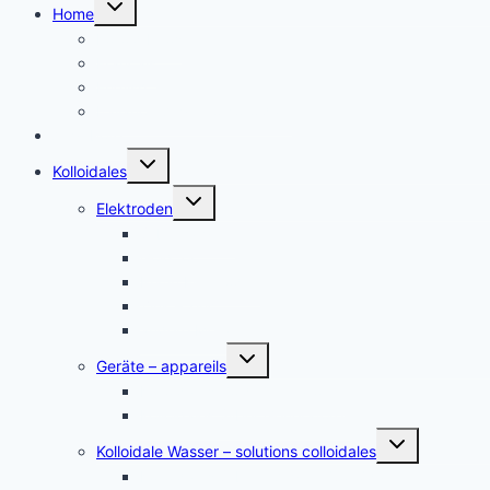
Untermenü
Home
umschalten
Kolloid Infos
Français
English
Italiano – Argento colloidale
Angebote
Untermenü
Kolloidales
umschalten
Untermenü
Elektroden
umschalten
Silber, argent
Gold, or
Platin Elektroden
Zink – zinc
andere Metalle
Untermenü
Geräte – appareils
umschalten
Kolloidales Gold Generatoren
Kolloidales Silber Generatoren
Untermenü
Kolloidale Wasser – solutions colloidales
umschalten
Kolloidales Silber – Argent Colloïdal