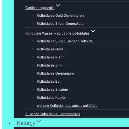
Geräte – appareils
Kolloidales Gold Generatoren
Kolloidales Silber Generatoren
Kolloidale Wasser – solutions colloidales
Kolloidales Silber – Argent Colloïdal
Kolloidales Gold
Kolloidales Platin
Kolloidales Zink
Kolloidales Germanium
Kolloidales Bor
Kolloidales Silizium
Kolloidales Kupfer
weitere Kolloide- des autres colloïdes
Zubehör Kolloidales – accessoires
Naturgy