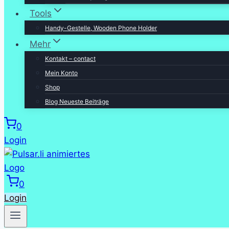
Tools
Handy-Gestelle, Wooden Phone Holder
Mehr
Kontakt – contact
Mein Konto
Shop
Blog Neueste Beiträge
0
Login
0
Login