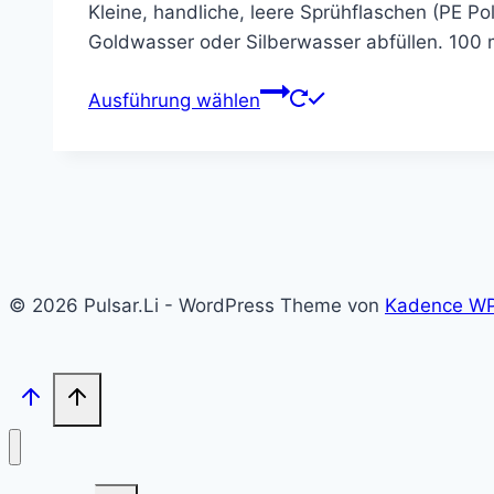
Kleine, handliche, leere Sprühflaschen (PE Po
Goldwasser oder Silberwasser abfüllen. 100 m
Dieses
Ausführung wählen
Produkt
weist
mehrere
Varianten
auf.
Die
Optionen
© 2026 Pulsar.Li - WordPress Theme von
Kadence W
können
auf
der
Produktseite
gewählt
werden