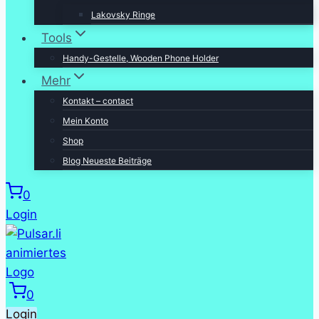
Lakovsky Ringe
Tools
Handy-Gestelle, Wooden Phone Holder
Mehr
Kontakt – contact
Mein Konto
Shop
Blog Neueste Beiträge
0
Login
0
Login