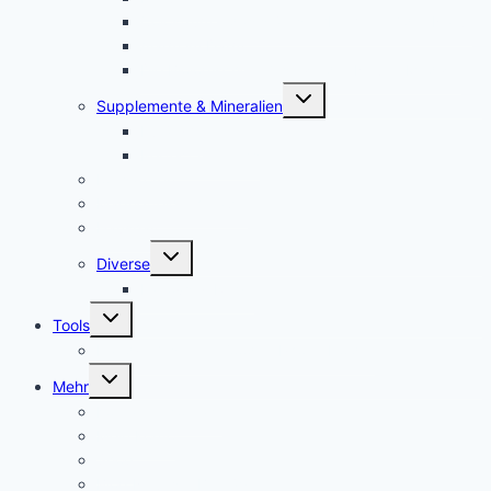
Colostrum – das stärkste “Heilmittel” der Natur
Alarm im Darm
Die Biologischen Gesetze der Neuen Medizin
Untermenü
Supplemente & Mineralien
umschalten
Eufäxym
Perfect Genetics
Ionisatoren
Magnetfeld-Therapie
Haushalt
Untermenü
Diverse
umschalten
Lakovsky Ringe
Untermenü
Tools
umschalten
Handy-Gestelle, Wooden Phone Holder
Untermenü
Mehr
umschalten
Kontakt – contact
Mein Konto
Shop
Blog Neueste Beiträge