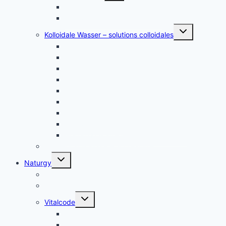
Kolloidales Gold Generatoren
Kolloidales Silber Generatoren
Untermenü
Kolloidale Wasser – solutions colloidales
umschalten
Kolloidales Silber – Argent Colloïdal
Kolloidales Gold
Kolloidales Platin
Kolloidales Zink
Kolloidales Germanium
Kolloidales Bor
Kolloidales Silizium
Kolloidales Kupfer
weitere Kolloide- des autres colloïdes
Zubehör Kolloidales – accessoires
Untermenü
Naturgy
umschalten
Jam Pem, Tactical Food, Pemmikan
Tens, Zapper
Untermenü
Vitalcode
umschalten
Jam Pem – Tactical Food
Naturreset