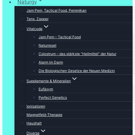
Naturgy
Jam Pem, Tactical Food, Pemmikan
Tens, Zapper
Vitalcode
Jam Pem – Tactical Food
Naturreset
Colostrum – das stärkste “Heilmittel” der Natur
Alarm im Darm
Die Biologischen Gesetze der Neuen Medizin
Supplemente & Mineralien
Eufäxym
Perfect Genetics
Ionisatoren
Magnetfeld-Therapie
Haushalt
Diverse