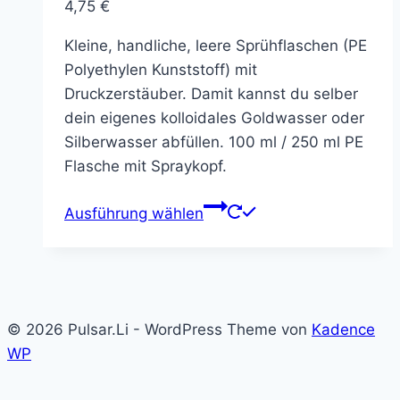
4,75
€
Kleine, handliche, leere Sprühflaschen (PE
Polyethylen Kunststoff) mit
Druckzerstäuber. Damit kannst du selber
dein eigenes kolloidales Goldwasser oder
Silberwasser abfüllen. 100 ml / 250 ml PE
Flasche mit Spraykopf.
Dieses
Ausführung wählen
Produkt
weist
mehrere
Varianten
auf.
© 2026 Pulsar.Li - WordPress Theme von
Kadence
Die
WP
Optionen
können