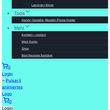
Lakovsky Ringe
Tools
Handy-Gestelle, Wooden Phone Holder
Mehr
Kontakt – contact
Mein Konto
Shop
Blog Neueste Beiträge
0
Login
0
Login