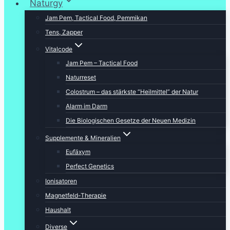
Naturgy
Jam Pem, Tactical Food, Pemmikan
Tens, Zapper
Vitalcode
Jam Pem – Tactical Food
Naturreset
Colostrum – das stärkste “Heilmittel” der Natur
Alarm im Darm
Die Biologischen Gesetze der Neuen Medizin
Supplemente & Mineralien
Eufäxym
Perfect Genetics
Ionisatoren
Magnetfeld-Therapie
Haushalt
Diverse