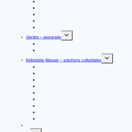
Silber, argent
Gold, or
Platin Elektroden
Zink – zinc
andere Metalle
Untermenü
Geräte – appareils
umschalten
Kolloidales Gold Generatoren
Kolloidales Silber Generatoren
Untermenü
Kolloidale Wasser – solutions colloidales
umschalten
Kolloidales Silber – Argent Colloïdal
Kolloidales Gold
Kolloidales Platin
Kolloidales Zink
Kolloidales Germanium
Kolloidales Bor
Kolloidales Silizium
Kolloidales Kupfer
weitere Kolloide- des autres colloïdes
Zubehör Kolloidales – accessoires
Untermenü