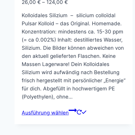
Preisspanne:
26,00
€
–
124,00
€
26,00 €
Kolloidales Silizium – silicium colloïdal
bis
Pulsar Kolloid – das Original. Homemade.
124,00 €
Konzentration: mindestens ca. 15-30 ppm
(= ca 0.002%) Inhalt: destilliertes Wasser,
Silizium. Die Bilder können abweichen von
den aktuell gelieferten Flaschen. Keine
Massen Lagerware! Dein Kolloidales
Silizium wird aufwändig nach Bestellung
frisch hergestellt mit persönlicher „Energie“
für dich. Abgefüllt in hochwertigem PE
(Polyethylen), ohne…
Dieses
Ausführung wählen
Produkt
weist
mehrere