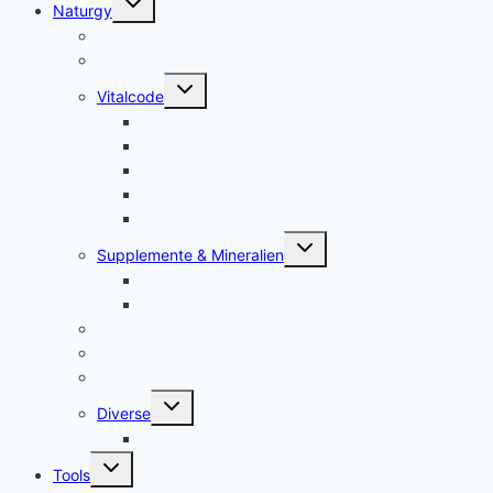
Naturgy
umschalten
Jam Pem, Tactical Food, Pemmikan
Tens, Zapper
Untermenü
Vitalcode
umschalten
Jam Pem – Tactical Food
Naturreset
Colostrum – das stärkste “Heilmittel” der Natur
Alarm im Darm
Die Biologischen Gesetze der Neuen Medizin
Untermenü
Supplemente & Mineralien
umschalten
Eufäxym
Perfect Genetics
Ionisatoren
Magnetfeld-Therapie
Haushalt
Untermenü
Diverse
umschalten
Lakovsky Ringe
Untermenü
Tools
umschalten