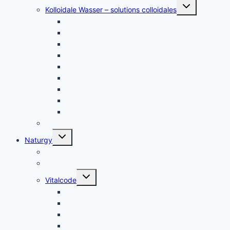
Untermenü
Kolloidale Wasser – solutions colloidales
umschalten
Kolloidales Silber – Argent Colloïdal
Kolloidales Gold
Kolloidales Platin
Kolloidales Zink
Kolloidales Germanium
Kolloidales Bor
Kolloidales Silizium
Kolloidales Kupfer
weitere Kolloide- des autres colloïdes
Zubehör Kolloidales – accessoires
Untermenü
Naturgy
umschalten
Jam Pem, Tactical Food, Pemmikan
Tens, Zapper
Untermenü
Vitalcode
umschalten
Jam Pem – Tactical Food
Naturreset
Colostrum – das stärkste “Heilmittel” der Natur
Alarm im Darm