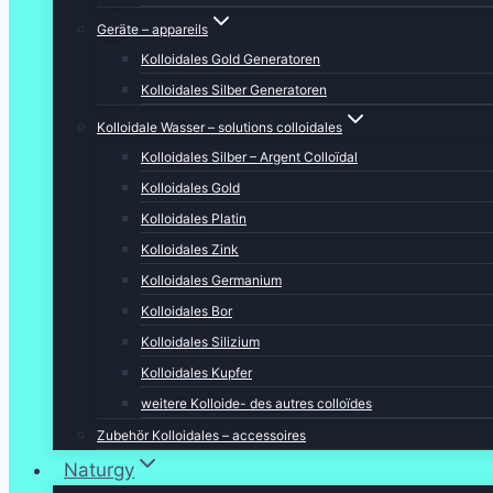
Geräte – appareils
Kolloidales Gold Generatoren
Kolloidales Silber Generatoren
Kolloidale Wasser – solutions colloidales
Kolloidales Silber – Argent Colloïdal
Kolloidales Gold
Kolloidales Platin
Kolloidales Zink
Kolloidales Germanium
Kolloidales Bor
Kolloidales Silizium
Kolloidales Kupfer
weitere Kolloide- des autres colloïdes
Zubehör Kolloidales – accessoires
Naturgy