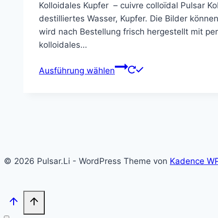
Kolloidales Kupfer – cuivre colloïdal Pulsar 
bis
destilliertes Wasser, Kupfer. Die Bilder könn
72,00 €
wird nach Bestellung frisch hergestellt mit per
kolloidales…
Dieses
Ausführung wählen
Produkt
weist
mehrere
Varianten
auf.
Die
Optionen
© 2026 Pulsar.Li - WordPress Theme von
Kadence W
können
auf
der
Produktseite