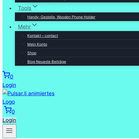
Tools
Handy-Gestelle, Wooden Phone Holder
Mehr
Kontakt – contact
Mein Konto
Shop
Blog Neueste Beiträge
0
Login
0
Login