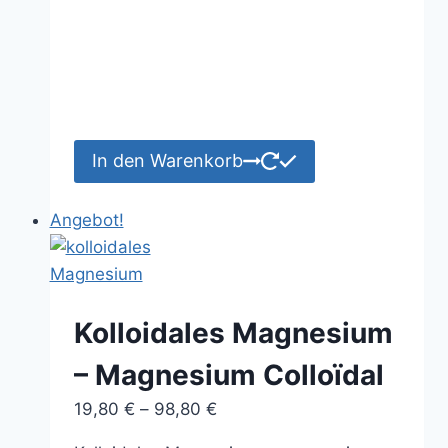
Preis
Preis
war:
ist:
59,50 €
28,50 €.
In den Warenkorb
Angebot!
Kolloidales Magnesium
– Magnesium Colloïdal
Preisspanne:
19,80
€
–
98,80
€
19,80 €