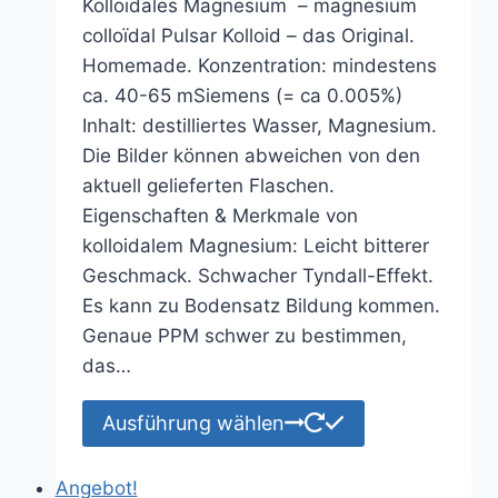
Kolloidales Magnesium – magnesium
bis
colloïdal Pulsar Kolloid – das Original.
98,80 €
Homemade. Konzentration: mindestens
ca. 40-65 mSiemens (= ca 0.005%)
Inhalt: destilliertes Wasser, Magnesium.
Die Bilder können abweichen von den
aktuell gelieferten Flaschen.
Eigenschaften & Merkmale von
kolloidalem Magnesium: Leicht bitterer
Geschmack. Schwacher Tyndall-Effekt.
Es kann zu Bodensatz Bildung kommen.
Genaue PPM schwer zu bestimmen,
das…
Dieses
Ausführung wählen
Produkt
weist
Angebot!