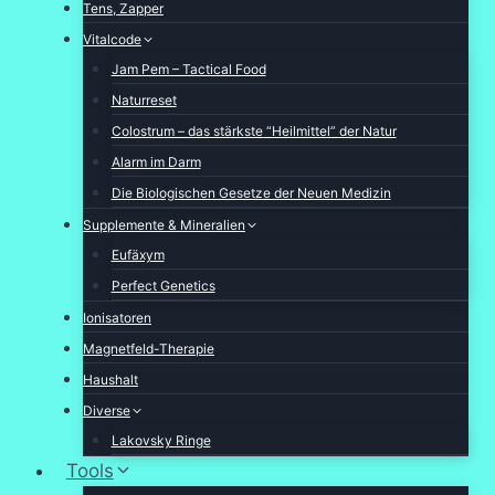
Tens, Zapper
Vitalcode
Jam Pem – Tactical Food
Naturreset
Colostrum – das stärkste “Heilmittel” der Natur
Alarm im Darm
Die Biologischen Gesetze der Neuen Medizin
Supplemente & Mineralien
Eufäxym
Perfect Genetics
Ionisatoren
Magnetfeld-Therapie
Haushalt
Diverse
Lakovsky Ringe
Tools