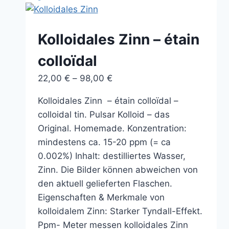
mehrere
Varianten
auf.
Kolloidales Zinn – étain
Die
colloïdal
Optionen
können
Preisspanne:
22,00
€
–
98,00
€
auf
22,00 €
der
Kolloidales Zinn – étain colloïdal –
bis
Produktseite
colloidal tin. Pulsar Kolloid – das
98,00 €
gewählt
Original. Homemade. Konzentration:
werden
mindestens ca. 15-20 ppm (= ca
0.002%) Inhalt: destilliertes Wasser,
Zinn. Die Bilder können abweichen von
den aktuell gelieferten Flaschen.
Eigenschaften & Merkmale von
kolloidalem Zinn: Starker Tyndall-Effekt.
Ppm- Meter messen kolloidales Zinn