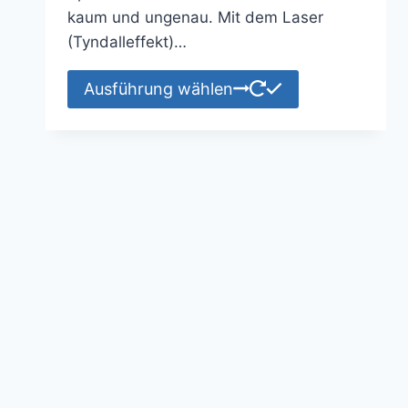
kaum und ungenau. Mit dem Laser
(Tyndalleffekt)…
Dieses
Ausführung wählen
Produkt
weist
mehrere
Varianten
auf.
Die
Optionen
können
auf
der
Produktseite
gewählt
werden