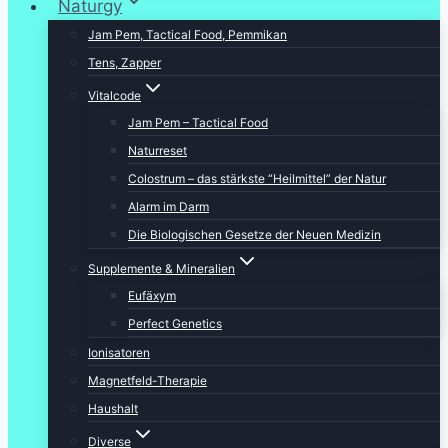
Naturgy
Jam Pem, Tactical Food, Pemmikan
Tens, Zapper
Vitalcode
Jam Pem – Tactical Food
Naturreset
Colostrum – das stärkste “Heilmittel” der Natur
Alarm im Darm
Die Biologischen Gesetze der Neuen Medizin
Supplemente & Mineralien
Eufäxym
Perfect Genetics
Ionisatoren
Magnetfeld-Therapie
Haushalt
Diverse