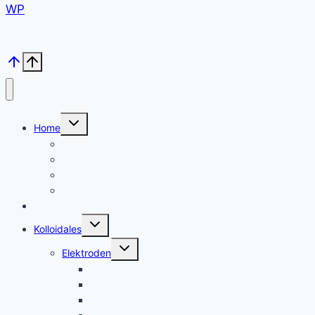
WP
Untermenü
Home
umschalten
Kolloid Infos
Français
English
Italiano – Argento colloidale
Angebote
Untermenü
Kolloidales
umschalten
Untermenü
Elektroden
umschalten
Silber, argent
Gold, or
Platin Elektroden