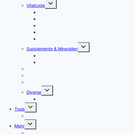
Untermenü
Vitalcode
umschalten
Jam Pem – Tactical Food
Naturreset
Colostrum – das stärkste “Heilmittel” der Natur
Alarm im Darm
Die Biologischen Gesetze der Neuen Medizin
Untermenü
Supplemente & Mineralien
umschalten
Eufäxym
Perfect Genetics
Ionisatoren
Magnetfeld-Therapie
Haushalt
Untermenü
Diverse
umschalten
Lakovsky Ringe
Untermenü
Tools
umschalten
Handy-Gestelle, Wooden Phone Holder
Untermenü
Mehr
umschalten
Kontakt – contact