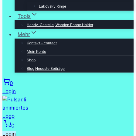
Lakovsky Ringe
Tools
Handy-Gestelle, Wooden Phone Holder
Mehr
Kontakt – contact
Mein Konto
Shop
Blog Neueste Beiträge
0
Login
0
Login