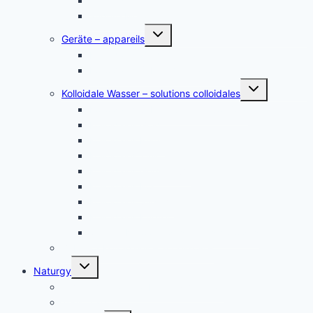
Zink – zinc
andere Metalle
Untermenü
Geräte – appareils
umschalten
Kolloidales Gold Generatoren
Kolloidales Silber Generatoren
Untermenü
Kolloidale Wasser – solutions colloidales
umschalten
Kolloidales Silber – Argent Colloïdal
Kolloidales Gold
Kolloidales Platin
Kolloidales Zink
Kolloidales Germanium
Kolloidales Bor
Kolloidales Silizium
Kolloidales Kupfer
weitere Kolloide- des autres colloïdes
Zubehör Kolloidales – accessoires
Untermenü
Naturgy
umschalten
Jam Pem, Tactical Food, Pemmikan
Tens, Zapper