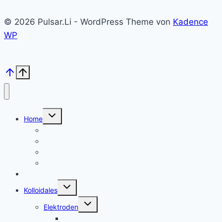
© 2026 Pulsar.Li - WordPress Theme von
Kadence
WP
Untermenü
Home
umschalten
Kolloid Infos
Français
English
Italiano – Argento colloidale
Angebote
Untermenü
Kolloidales
umschalten
Untermenü
Elektroden
umschalten
Silber, argent