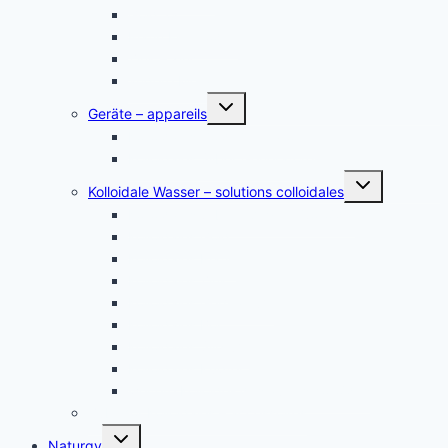
Gold, or
Platin Elektroden
Zink – zinc
andere Metalle
Untermenü
Geräte – appareils
umschalten
Kolloidales Gold Generatoren
Kolloidales Silber Generatoren
Untermenü
Kolloidale Wasser – solutions colloidales
umschalten
Kolloidales Silber – Argent Colloïdal
Kolloidales Gold
Kolloidales Platin
Kolloidales Zink
Kolloidales Germanium
Kolloidales Bor
Kolloidales Silizium
Kolloidales Kupfer
weitere Kolloide- des autres colloïdes
Zubehör Kolloidales – accessoires
Untermenü
Naturgy