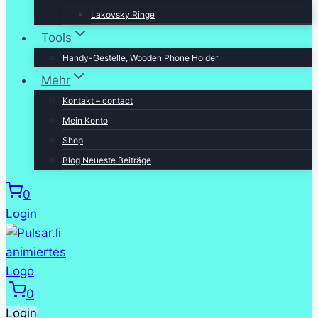
Lakovsky Ringe
Tools
Handy-Gestelle, Wooden Phone Holder
Mehr
Kontakt – contact
Mein Konto
Shop
Blog Neueste Beiträge
0
Login
0
Login