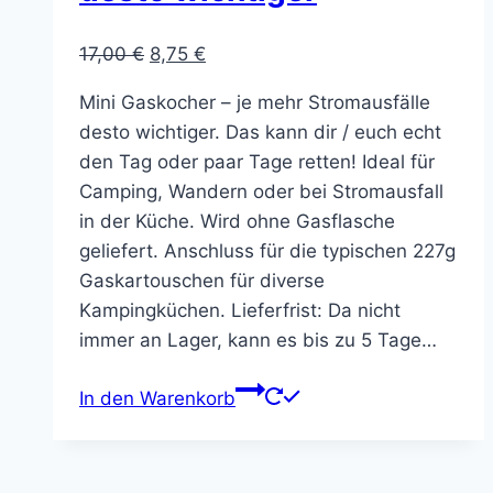
Ursprünglicher
Aktueller
17,00
€
8,75
€
Preis
Preis
Mini Gaskocher – je mehr Stromausfälle
war:
ist:
desto wichtiger. Das kann dir / euch echt
17,00 €
8,75 €.
den Tag oder paar Tage retten! Ideal für
Camping, Wandern oder bei Stromausfall
in der Küche. Wird ohne Gasflasche
geliefert. Anschluss für die typischen 227g
Gaskartouschen für diverse
Kampingküchen. Lieferfrist: Da nicht
immer an Lager, kann es bis zu 5 Tage…
In den Warenkorb