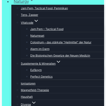
Naturgy
Jam Pem, Tactical Food, Pemmikan
Tens, Zapper
Vitalcode
Jam Pem – Tactical Food
Naturreset
Colostrum – das stärkste “Heilmittel” der Natur
Alarm im Darm
Die Biologischen Gesetze der Neuen Medizin
Supplemente & Mineralien
Eufäxym
Perfect Genetics
Ionisatoren
Magnetfeld-Therapie
Haushalt
Diverse