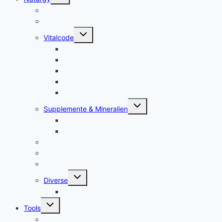
umschalten
Jam Pem, Tactical Food, Pemmikan
Tens, Zapper
Untermenü
Vitalcode
umschalten
Jam Pem – Tactical Food
Naturreset
Colostrum – das stärkste “Heilmittel” der Natur
Alarm im Darm
Die Biologischen Gesetze der Neuen Medizin
Untermenü
Supplemente & Mineralien
umschalten
Eufäxym
Perfect Genetics
Ionisatoren
Magnetfeld-Therapie
Haushalt
Untermenü
Diverse
umschalten
Lakovsky Ringe
Untermenü
Tools
umschalten
Handy-Gestelle, Wooden Phone Holder