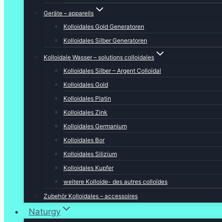
Geräte – appareils
Kolloidales Gold Generatoren
Kolloidales Silber Generatoren
Kolloidale Wasser – solutions colloidales
Kolloidales Silber – Argent Colloïdal
Kolloidales Gold
Kolloidales Platin
Kolloidales Zink
Kolloidales Germanium
Kolloidales Bor
Kolloidales Silizium
Kolloidales Kupfer
weitere Kolloide- des autres colloïdes
Zubehör Kolloidales – accessoires
Naturgy