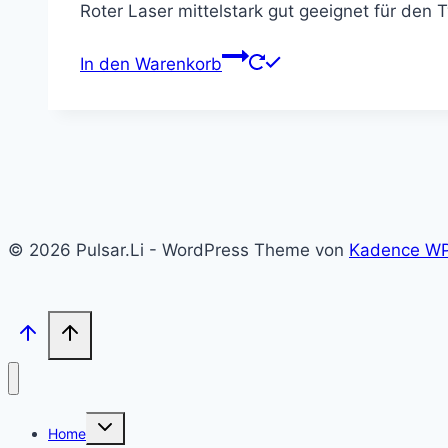
Roter Laser mittelstark gut geeignet für den T
war:
ist:
9,90 €
7,25 €.
In den Warenkorb
© 2026 Pulsar.Li - WordPress Theme von
Kadence W
Untermenü
Home
umschalten