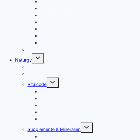
Kolloidales Platin
Kolloidales Zink
Kolloidales Germanium
Kolloidales Bor
Kolloidales Silizium
Kolloidales Kupfer
weitere Kolloide- des autres colloïdes
Zubehör Kolloidales – accessoires
Untermenü
Naturgy
umschalten
Jam Pem, Tactical Food, Pemmikan
Tens, Zapper
Untermenü
Vitalcode
umschalten
Jam Pem – Tactical Food
Naturreset
Colostrum – das stärkste “Heilmittel” der Natur
Alarm im Darm
Die Biologischen Gesetze der Neuen Medizin
Untermenü
Supplemente & Mineralien
umschalten
Eufäxym