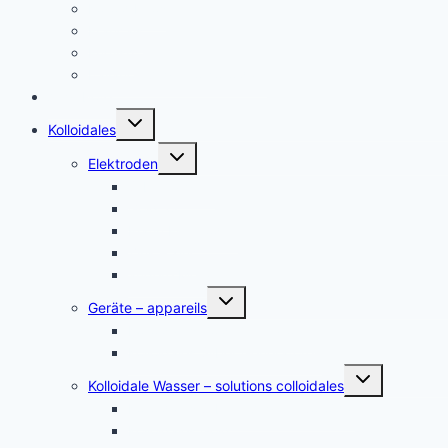
Kolloid Infos
Français
English
Italiano – Argento colloidale
Angebote
Untermenü
Kolloidales
umschalten
Untermenü
Elektroden
umschalten
Silber, argent
Gold, or
Platin Elektroden
Zink – zinc
andere Metalle
Untermenü
Geräte – appareils
umschalten
Kolloidales Gold Generatoren
Kolloidales Silber Generatoren
Untermenü
Kolloidale Wasser – solutions colloidales
umschalten
Kolloidales Silber – Argent Colloïdal
Kolloidales Gold