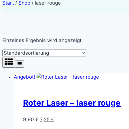
Start
/
Shop
/
laser rouge
Einzelnes Ergebnis wird angezeigt
Angebot!
Roter Laser – laser rouge
Ursprünglicher
Aktueller
9,90
€
7,25
€
Preis
Preis