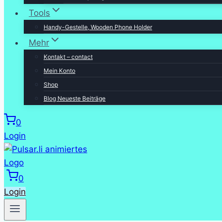
Tools
Handy-Gestelle, Wooden Phone Holder
Mehr
Kontakt – contact
Mein Konto
Shop
Blog Neueste Beiträge
0
Login
0
Login