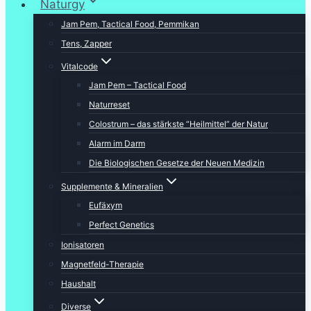
Naturgy
Jam Pem, Tactical Food, Pemmikan
Tens, Zapper
Vitalcode
Jam Pem – Tactical Food
Naturreset
Colostrum – das stärkste “Heilmittel” der Natur
Alarm im Darm
Die Biologischen Gesetze der Neuen Medizin
Supplemente & Mineralien
Eufäxym
Perfect Genetics
Ionisatoren
Magnetfeld-Therapie
Haushalt
Diverse