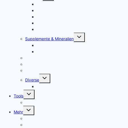
Jam Pem – Tactical Food
Naturreset
Colostrum – das stärkste “Heilmittel” der Natur
Alarm im Darm
Die Biologischen Gesetze der Neuen Medizin
Untermenü
Supplemente & Mineralien
umschalten
Eufäxym
Perfect Genetics
Ionisatoren
Magnetfeld-Therapie
Haushalt
Untermenü
Diverse
umschalten
Lakovsky Ringe
Untermenü
Tools
umschalten
Handy-Gestelle, Wooden Phone Holder
Untermenü
Mehr
umschalten
Kontakt – contact
Mein Konto