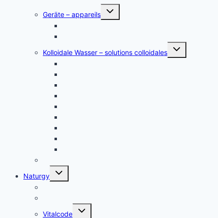
Untermenü
Geräte – appareils
umschalten
Kolloidales Gold Generatoren
Kolloidales Silber Generatoren
Untermenü
Kolloidale Wasser – solutions colloidales
umschalten
Kolloidales Silber – Argent Colloïdal
Kolloidales Gold
Kolloidales Platin
Kolloidales Zink
Kolloidales Germanium
Kolloidales Bor
Kolloidales Silizium
Kolloidales Kupfer
weitere Kolloide- des autres colloïdes
Zubehör Kolloidales – accessoires
Untermenü
Naturgy
umschalten
Jam Pem, Tactical Food, Pemmikan
Tens, Zapper
Untermenü
Vitalcode
umschalten