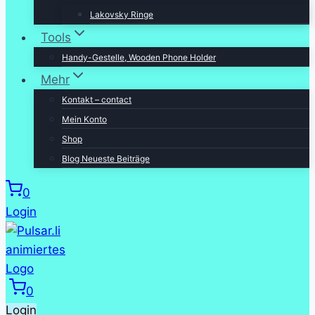
Lakovsky Ringe
Tools
Handy-Gestelle, Wooden Phone Holder
Mehr
Kontakt – contact
Mein Konto
Shop
Blog Neueste Beiträge
0
Login
0
Login