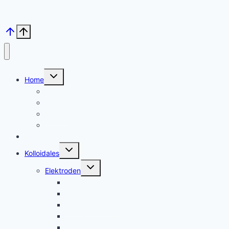
Untermenü
Home
umschalten
Kolloid Infos
Français
English
Italiano – Argento colloidale
Angebote
Untermenü
Kolloidales
umschalten
Untermenü
Elektroden
umschalten
Silber, argent
Gold, or
Platin Elektroden
Zink – zinc
andere Metalle