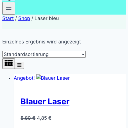
Start
/
Shop
/
Laser bleu
Einzelnes Ergebnis wird angezeigt
Angebot!
Blauer Laser
Ursprünglicher
Aktueller
8,80
€
4,85
€
Preis
Preis