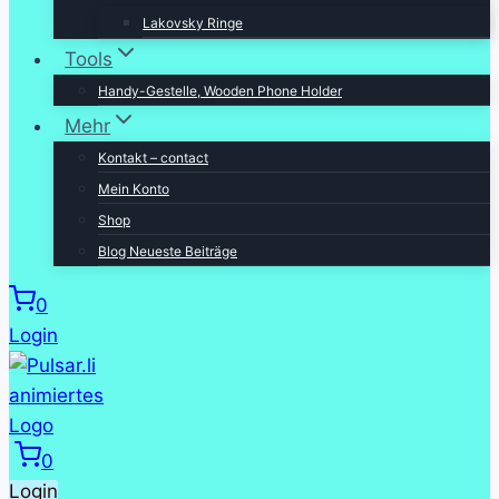
Lakovsky Ringe
Tools
Handy-Gestelle, Wooden Phone Holder
Mehr
Kontakt – contact
Mein Konto
Shop
Blog Neueste Beiträge
0
Login
0
Login