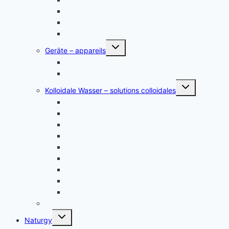
Platin Elektroden
Zink – zinc
andere Metalle
Untermenü
Geräte – appareils
umschalten
Kolloidales Gold Generatoren
Kolloidales Silber Generatoren
Untermenü
Kolloidale Wasser – solutions colloidales
umschalten
Kolloidales Silber – Argent Colloïdal
Kolloidales Gold
Kolloidales Platin
Kolloidales Zink
Kolloidales Germanium
Kolloidales Bor
Kolloidales Silizium
Kolloidales Kupfer
weitere Kolloide- des autres colloïdes
Zubehör Kolloidales – accessoires
Untermenü
Naturgy
umschalten