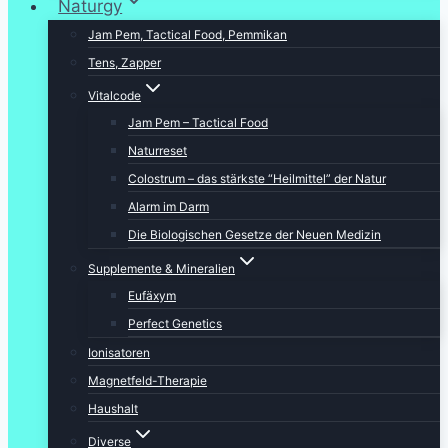
Naturgy
Jam Pem, Tactical Food, Pemmikan
Tens, Zapper
Vitalcode
Jam Pem – Tactical Food
Naturreset
Colostrum – das stärkste “Heilmittel” der Natur
Alarm im Darm
Die Biologischen Gesetze der Neuen Medizin
Supplemente & Mineralien
Eufäxym
Perfect Genetics
Ionisatoren
Magnetfeld-Therapie
Haushalt
Diverse