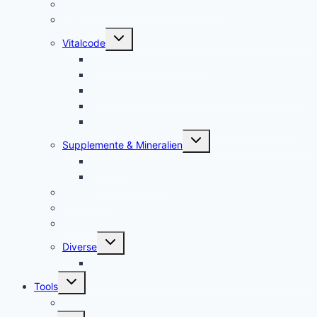
Jam Pem, Tactical Food, Pemmikan
Tens, Zapper
Untermenü
Vitalcode
umschalten
Jam Pem – Tactical Food
Naturreset
Colostrum – das stärkste “Heilmittel” der Natur
Alarm im Darm
Die Biologischen Gesetze der Neuen Medizin
Untermenü
Supplemente & Mineralien
umschalten
Eufäxym
Perfect Genetics
Ionisatoren
Magnetfeld-Therapie
Haushalt
Untermenü
Diverse
umschalten
Lakovsky Ringe
Untermenü
Tools
umschalten
Handy-Gestelle, Wooden Phone Holder