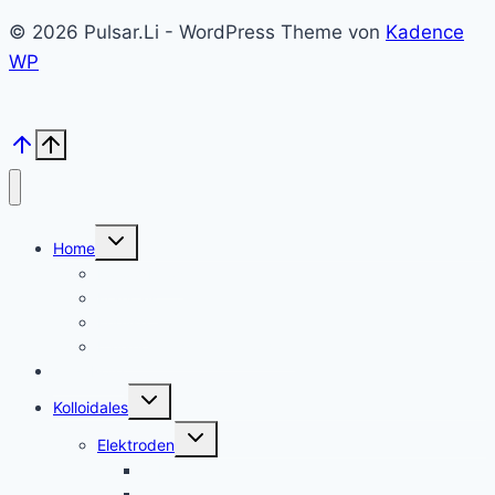
© 2026 Pulsar.Li - WordPress Theme von
Kadence
WP
Untermenü
Home
umschalten
Kolloid Infos
Français
English
Italiano – Argento colloidale
Angebote
Untermenü
Kolloidales
umschalten
Untermenü
Elektroden
umschalten
Silber, argent
Gold, or