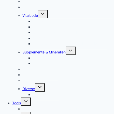
Jam Pem, Tactical Food, Pemmikan
Tens, Zapper
Untermenü
Vitalcode
umschalten
Jam Pem – Tactical Food
Naturreset
Colostrum – das stärkste “Heilmittel” der Natur
Alarm im Darm
Die Biologischen Gesetze der Neuen Medizin
Untermenü
Supplemente & Mineralien
umschalten
Eufäxym
Perfect Genetics
Ionisatoren
Magnetfeld-Therapie
Haushalt
Untermenü
Diverse
umschalten
Lakovsky Ringe
Untermenü
Tools
umschalten
Handy-Gestelle, Wooden Phone Holder