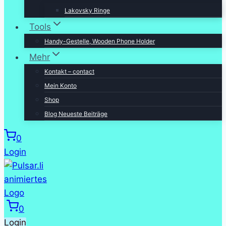
Lakovsky Ringe
Tools
Handy-Gestelle, Wooden Phone Holder
Mehr
Kontakt – contact
Mein Konto
Shop
Blog Neueste Beiträge
0
Login
0
Login