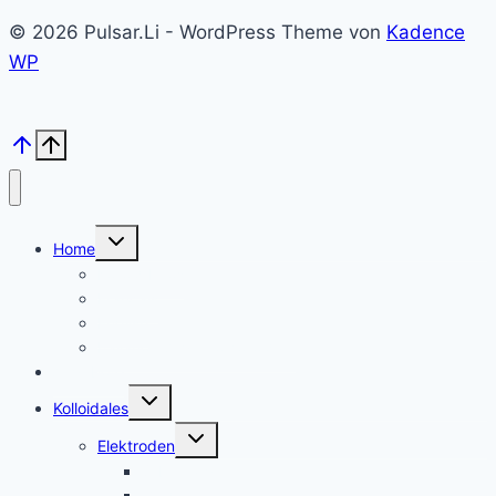
© 2026 Pulsar.Li - WordPress Theme von
Kadence
WP
Untermenü
Home
umschalten
Kolloid Infos
Français
English
Italiano – Argento colloidale
Angebote
Untermenü
Kolloidales
umschalten
Untermenü
Elektroden
umschalten
Silber, argent
Gold, or