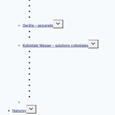
Platin Elektroden
Zink – zinc
andere Metalle
Untermenü
Geräte – appareils
umschalten
Kolloidales Gold Generatoren
Kolloidales Silber Generatoren
Untermenü
Kolloidale Wasser – solutions colloidales
umschalten
Kolloidales Silber – Argent Colloïdal
Kolloidales Gold
Kolloidales Platin
Kolloidales Zink
Kolloidales Germanium
Kolloidales Bor
Kolloidales Silizium
Kolloidales Kupfer
weitere Kolloide- des autres colloïdes
Zubehör Kolloidales – accessoires
Untermenü
Naturgy
umschalten