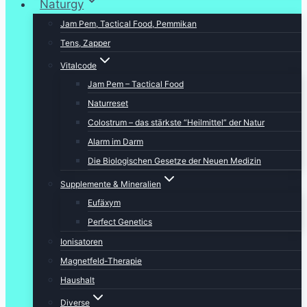
Naturgy
Jam Pem, Tactical Food, Pemmikan
Tens, Zapper
Vitalcode
Jam Pem – Tactical Food
Naturreset
Colostrum – das stärkste “Heilmittel” der Natur
Alarm im Darm
Die Biologischen Gesetze der Neuen Medizin
Supplemente & Mineralien
Eufäxym
Perfect Genetics
Ionisatoren
Magnetfeld-Therapie
Haushalt
Diverse