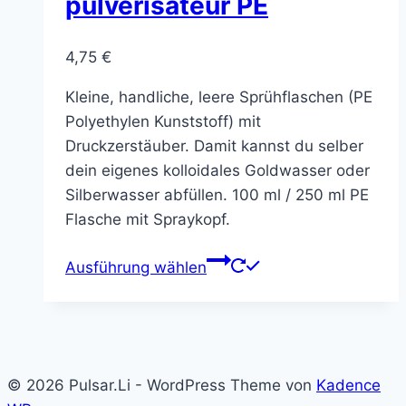
pulvérisateur PE
4,75
€
Kleine, handliche, leere Sprühflaschen (PE
Polyethylen Kunststoff) mit
Druckzerstäuber. Damit kannst du selber
dein eigenes kolloidales Goldwasser oder
Silberwasser abfüllen. 100 ml / 250 ml PE
Flasche mit Spraykopf.
Dieses
Ausführung wählen
Produkt
weist
mehrere
Varianten
auf.
© 2026 Pulsar.Li - WordPress Theme von
Kadence
Die