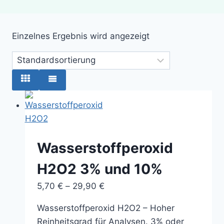
Einzelnes Ergebnis wird angezeigt
Wasserstoffperoxid
H2O2 3% und 10%
Preisspanne:
5,70
€
–
29,90
€
5,70 €
Wasserstoffperoxid H2O2 – Hoher
bis
Reinheitsgrad für Analysen. 3% oder