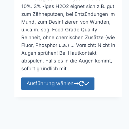
29,90 €
10%. 3% -iges H2O2 eignet sich z.B. gut
zum Zähneputzen, bei Entzündungen im
Mund, zum Desinfizieren von Wunden,
u.v.a.m. sog. Food Grade Quality
Reinheit, ohne chemischen Zusätze (wie
Fluor, Phosphor u.a.) … Vorsicht: Nicht in
Augen sprühen! Bei Hautkontakt
abspülen. Falls es in die Augen kommt,
sofort gründlich mit…
Dieses
Ausführung wählen
Produkt
weist
mehrere
Varianten
auf.
Die