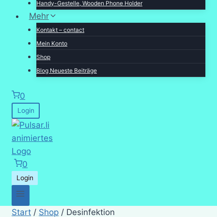
Handy-Gestelle, Wooden Phone Holder
Mehr
Kontakt – contact
Mein Konto
Shop
Blog Neueste Beiträge
0
Login
0
Login
Start
/
Shop
/
Desinfektion