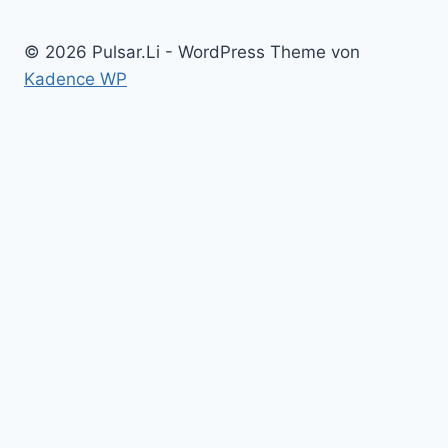
© 2026 Pulsar.Li - WordPress Theme von
Kadence WP
Untermenü
Home
umschalten
Kolloid Infos
Français
English
Italiano – Argento colloidale
Angebote
Untermenü
Kolloidales
umschalten
Untermenü
Elektroden
umschalten
Silber, argent
Gold, or