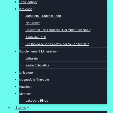
Tens, Zapper
Vitalcode
Jam Pem – Tactical Food
Naturreset
Colostrum – das stärkste “Heilmittel” der Natur
Alarm im Darm
Die Biologischen Gesetze der Neuen Medizin
Supplemente & Mineralien
Eufäxym
Perfect Genetics
Ionisatoren
Magnetfeld-Therapie
Haushalt
Diverse
Lakovsky Ringe
Tools