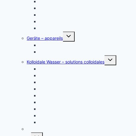
Silber, argent
Gold, or
Platin Elektroden
Zink – zinc
andere Metalle
Untermenü
Geräte – appareils
umschalten
Kolloidales Gold Generatoren
Kolloidales Silber Generatoren
Untermenü
Kolloidale Wasser – solutions colloidales
umschalten
Kolloidales Silber – Argent Colloïdal
Kolloidales Gold
Kolloidales Platin
Kolloidales Zink
Kolloidales Germanium
Kolloidales Bor
Kolloidales Silizium
Kolloidales Kupfer
weitere Kolloide- des autres colloïdes
Zubehör Kolloidales – accessoires
Untermenü