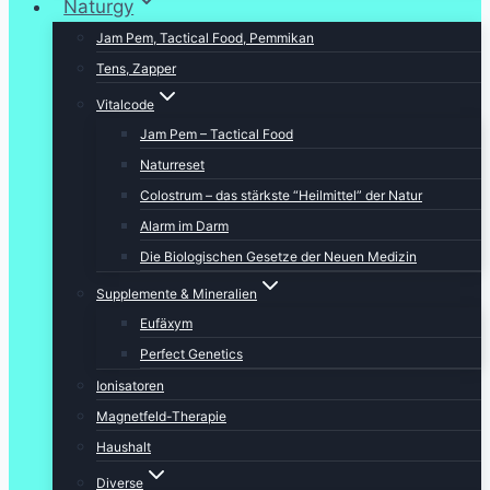
Naturgy
Jam Pem, Tactical Food, Pemmikan
Tens, Zapper
Vitalcode
Jam Pem – Tactical Food
Naturreset
Colostrum – das stärkste “Heilmittel” der Natur
Alarm im Darm
Die Biologischen Gesetze der Neuen Medizin
Supplemente & Mineralien
Eufäxym
Perfect Genetics
Ionisatoren
Magnetfeld-Therapie
Haushalt
Diverse