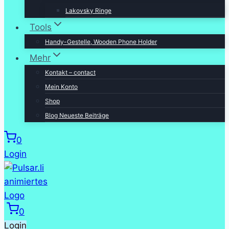
Lakovsky Ringe
Tools
Handy-Gestelle, Wooden Phone Holder
Mehr
Kontakt – contact
Mein Konto
Shop
Blog Neueste Beiträge
0
Login
0
Login