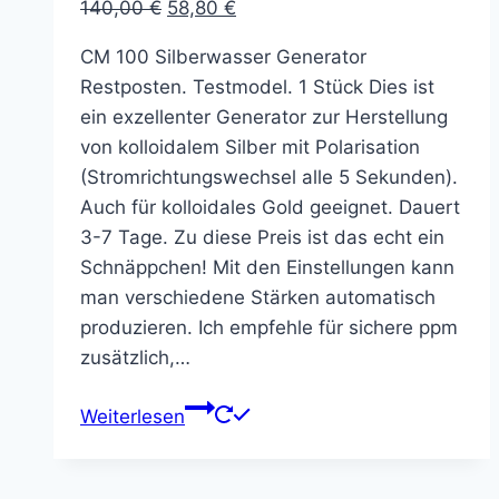
Ursprünglicher
Aktueller
140,00
€
58,80
€
Preis
Preis
CM 100 Silberwasser Generator
war:
ist:
Restposten. Testmodel. 1 Stück Dies ist
140,00 €
58,80 €.
ein exzellenter Generator zur Herstellung
von kolloidalem Silber mit Polarisation
(Stromrichtungswechsel alle 5 Sekunden).
Auch für kolloidales Gold geeignet. Dauert
3-7 Tage. Zu diese Preis ist das echt ein
Schnäppchen! Mit den Einstellungen kann
man verschiedene Stärken automatisch
produzieren. Ich empfehle für sichere ppm
zusätzlich,…
Weiterlesen