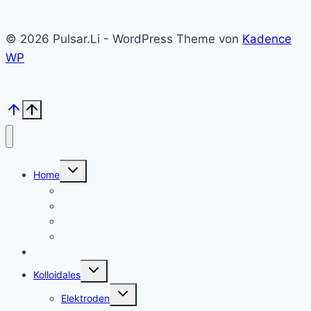
© 2026 Pulsar.Li - WordPress Theme von
Kadence
WP
Untermenü
Home
umschalten
Kolloid Infos
Français
English
Italiano – Argento colloidale
Angebote
Untermenü
Kolloidales
umschalten
Untermenü
Elektroden
umschalten