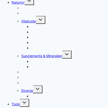
Naturgy
umschalten
Jam Pem, Tactical Food, Pemmikan
Tens, Zapper
Untermenü
Vitalcode
umschalten
Jam Pem – Tactical Food
Naturreset
Colostrum – das stärkste “Heilmittel” der Natur
Alarm im Darm
Die Biologischen Gesetze der Neuen Medizin
Untermenü
Supplemente & Mineralien
umschalten
Eufäxym
Perfect Genetics
Ionisatoren
Magnetfeld-Therapie
Haushalt
Untermenü
Diverse
umschalten
Lakovsky Ringe
Untermenü
Tools
umschalten