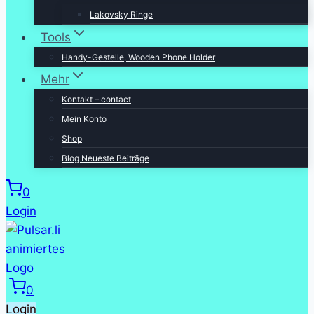
Lakovsky Ringe
Tools
Handy-Gestelle, Wooden Phone Holder
Mehr
Kontakt – contact
Mein Konto
Shop
Blog Neueste Beiträge
0
Login
0
Login