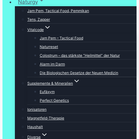
Naturgy
Jam Pem, Tactical Food, Pemmikan
Tens, Zapper
Vitalcode
Jam Pem – Tactical Food
Naturreset
Colostrum – das stärkste “Heilmittel” der Natur
Alarm im Darm
Die Biologischen Gesetze der Neuen Medizin
Supplemente & Mineralien
Eufäxym
Perfect Genetics
Ionisatoren
Magnetfeld-Therapie
Haushalt
Diverse