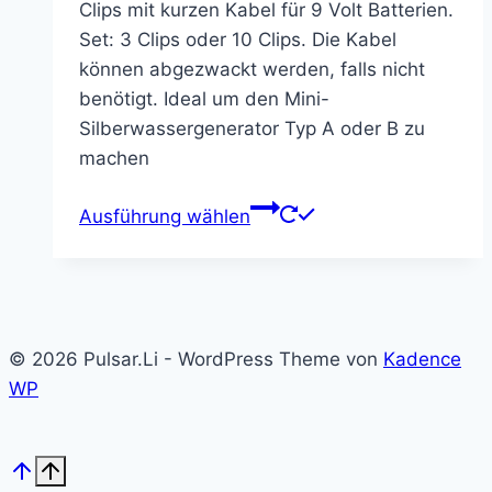
Clips mit kurzen Kabel für 9 Volt Batterien.
bis
Set: 3 Clips oder 10 Clips. Die Kabel
3,75 €
können abgezwackt werden, falls nicht
benötigt. Ideal um den Mini-
Silberwassergenerator Typ A oder B zu
machen
Dieses
Ausführung wählen
Produkt
weist
mehrere
Varianten
auf.
© 2026 Pulsar.Li - WordPress Theme von
Kadence
Die
WP
Optionen
können
auf