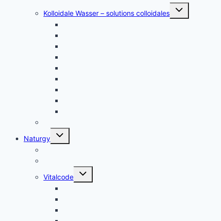
Untermenü
Kolloidale Wasser – solutions colloidales
umschalten
Kolloidales Silber – Argent Colloïdal
Kolloidales Gold
Kolloidales Platin
Kolloidales Zink
Kolloidales Germanium
Kolloidales Bor
Kolloidales Silizium
Kolloidales Kupfer
weitere Kolloide- des autres colloïdes
Zubehör Kolloidales – accessoires
Untermenü
Naturgy
umschalten
Jam Pem, Tactical Food, Pemmikan
Tens, Zapper
Untermenü
Vitalcode
umschalten
Jam Pem – Tactical Food
Naturreset
Colostrum – das stärkste “Heilmittel” der Natur
Alarm im Darm