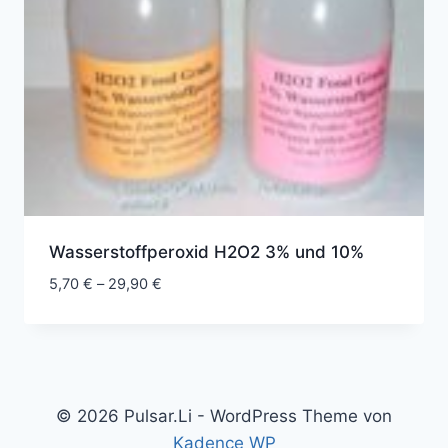
Wasserstoffperoxid H2O2 3% und 10%
Preisspanne:
5,70
€
–
29,90
€
5,70 €
bis
29,90 €
© 2026 Pulsar.Li - WordPress Theme von
Kadence WP