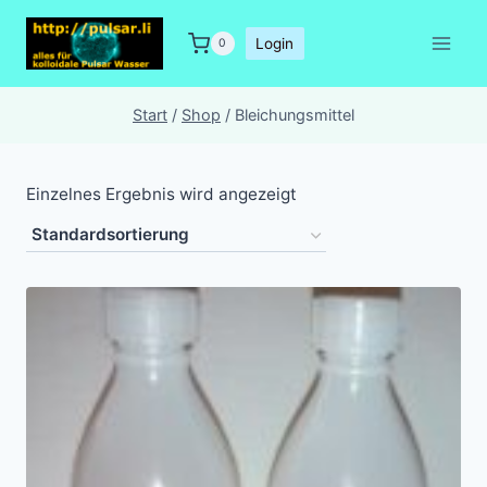
Zum
Inhalt
Login
0
springen
Start
/
Shop
/
Bleichungsmittel
Einzelnes Ergebnis wird angezeigt