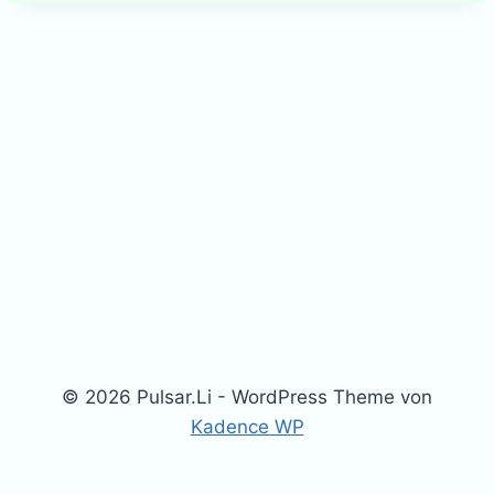
d
e
r
l
i
c
h
© 2026 Pulsar.Li - WordPress Theme von
Kadence WP