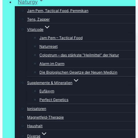
Naturgy
Jam Pem, Tactical Food, Pemmikan
Tens, Zapper
Vitalcode
Jam Pem – Tactical Food
Naturreset
Colostrum – das stärkste “Heilmittel” der Natur
Alarm im Darm
Die Biologischen Gesetze der Neuen Medizin
Supplemente & Mineralien
Eufäxym
Perfect Genetics
Ionisatoren
Magnetfeld-Therapie
Haushalt
Diverse