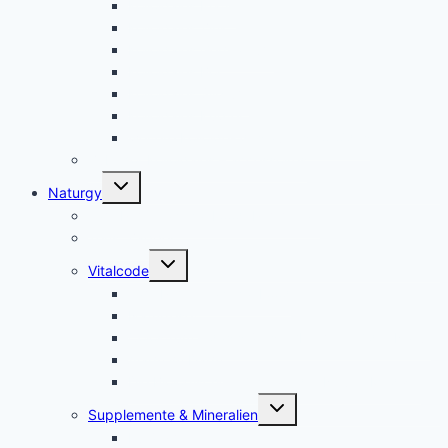
Kolloidales Platin
Kolloidales Zink
Kolloidales Germanium
Kolloidales Bor
Kolloidales Silizium
Kolloidales Kupfer
weitere Kolloide- des autres colloïdes
Zubehör Kolloidales – accessoires
Untermenü
Naturgy
umschalten
Jam Pem, Tactical Food, Pemmikan
Tens, Zapper
Untermenü
Vitalcode
umschalten
Jam Pem – Tactical Food
Naturreset
Colostrum – das stärkste “Heilmittel” der Natur
Alarm im Darm
Die Biologischen Gesetze der Neuen Medizin
Untermenü
Supplemente & Mineralien
umschalten
Eufäxym