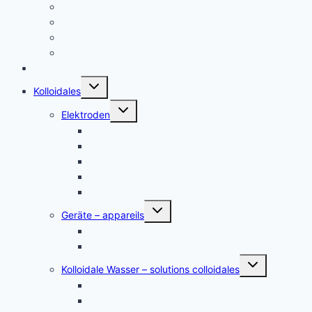
Kolloid Infos
Français
English
Italiano – Argento colloidale
Angebote
Untermenü
Kolloidales
umschalten
Untermenü
Elektroden
umschalten
Silber, argent
Gold, or
Platin Elektroden
Zink – zinc
andere Metalle
Untermenü
Geräte – appareils
umschalten
Kolloidales Gold Generatoren
Kolloidales Silber Generatoren
Untermenü
Kolloidale Wasser – solutions colloidales
umschalten
Kolloidales Silber – Argent Colloïdal
Kolloidales Gold