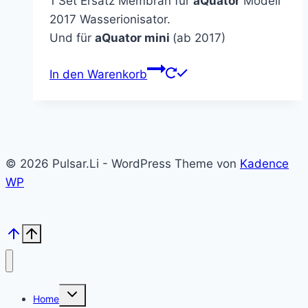
1 Set Ersatz Membran für
aQuator
Modell
war:
ist:
2017 Wasserionisator.
14,00 €
7,40 €.
Und für
aQuator mini
(ab 2017)
In den Warenkorb
© 2026 Pulsar.Li - WordPress Theme von
Kadence
WP
Untermenü
Home
umschalten