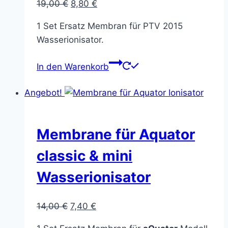
Ursprünglicher
Aktueller
19,00
€
8,80
€
Preis
Preis
1 Set Ersatz Membran für PTV 2015
war:
ist:
Wasserionisator.
19,00 €
8,80 €.
In den Warenkorb
Angebot!
Membrane für Aquator
classic & mini
Wasserionisator
Ursprünglicher
Aktueller
14,00
€
7,40
€
Preis
Preis