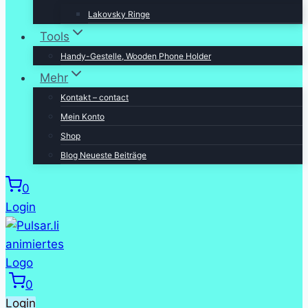
Lakovsky Ringe
Tools
Handy-Gestelle, Wooden Phone Holder
Mehr
Kontakt – contact
Mein Konto
Shop
Blog Neueste Beiträge
0
Login
0
Login