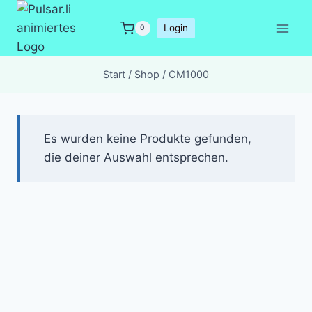
Zum
Inhalt
Login
0
springen
Start
/
Shop
/
CM1000
Es wurden keine Produkte gefunden,
die deiner Auswahl entsprechen.